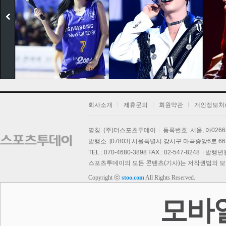
회사소개
제휴문의
회원약관
개인정보처
명칭: (주)더스포츠투데이
등록번호: 서울, 아026
보
발행소: [07803] 서울특별시 강서구 마곡중앙6로 66,
TEL : 070-4680-3898 FAX : 02-547-8248
발행년월일
스포츠투데이의 모든 콘텐츠(기사)는 저작권법의 보호를
Copyright ⓒ
stoo.com
All Rights Reserved.
스투 핫 포토
모바