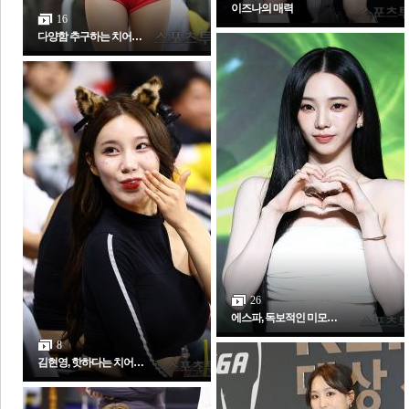
이즈나의 매력
16
다양함 추구하는 치어…
26
에스파, 독보적인 미모…
8
김현영, 핫하다는 치어…