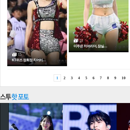
21
이주은 치어리더, 잠실…
15
KT위즈 정희정 치어리…
1
2
3
4
5
6
7
8
9
10