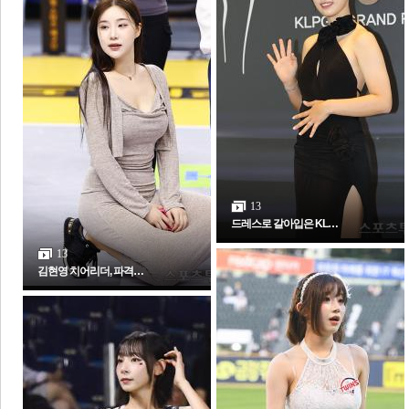
체
인
13
드레스로 갈아입은 KL…
13
김현영 치어리더, 파격…