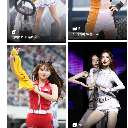
전
로그
즐겨찾기
9
8
치어리더, 여름이다
치어리더의 워터밤
많이 본 뉴스
최신 뉴스
연예
스포츠
라이프
포토
포토갤러리
28