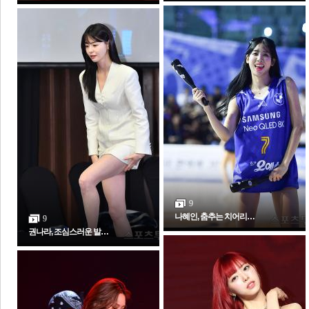
체
인
9
나혜인, 춤추는 치어리…
9
권나라, 조심스러운 발…