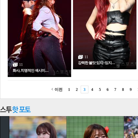
11
강력한 불맛 있지~있지…
11
화사, 치명적인 섹시미…
이전
1
2
3
4
5
6
7
8
9