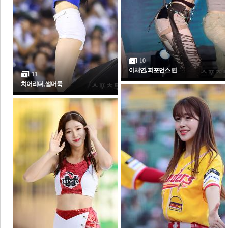
전
로그
즐겨찾기
10
이채연, 퍼포먼스 퀸
11
많이 본 뉴스
최신 뉴스
연예
스포츠
라이프
포토
치어리더, 썸머룩
포토갤러리