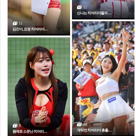
12
신나는 치어리더들의 …
11
김진아, 요정 치어리더…
14
9
개막전 치어리더 총출…
몸매로 소문난 치어리…