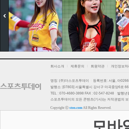
회사소개
제휴문의
회원약관
개인정보처
보
명칭: (주)더스포츠투데이
등록번호: 서울, 아026
발행소: [07803] 서울특별시 강서구 마곡중앙6로 66,
TEL : 070-4680-3898 FAX : 02-547-8248
발행년월일
스포츠투데이의 모든 콘텐츠(기사)는 저작권법의 보호를
Copyright ⓒ
stoo.com
All Rights Reserved.
스투 핫 포토
모바