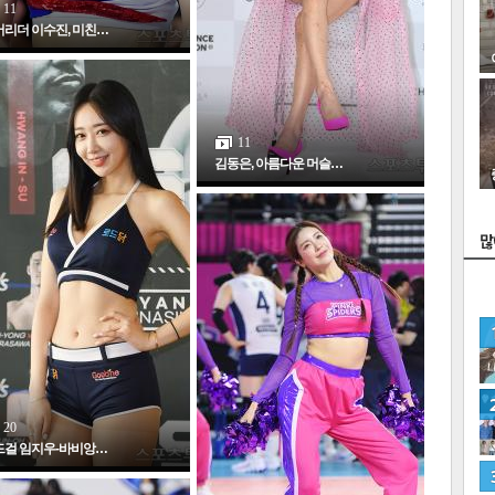
11
리더 이수진, 미친…
11
김동은, 아름다운 머슬…
스
20
드걸 임지우-바비앙…
네