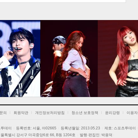
문의
회원약관
개인정보처리방침
청소년 보호정책
윤리강령
이용자
포츠투데이
등록번호: 서울, 아02665
등록년월일: 2013.05.23
제호: 스포츠투데이
] 서울특별시 강서구 마곡중앙6로 66, B동 1204호
발행·편집인: 박용덕