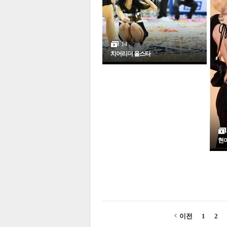
14
치어리더 올스타
현아
이전
1
2