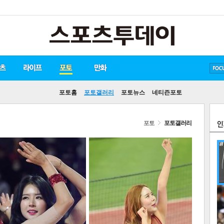
송중기
방탄소년단
손흥민
포토홈
포토갤러리
포토뉴스
네티즌포토
포토
포토갤러리