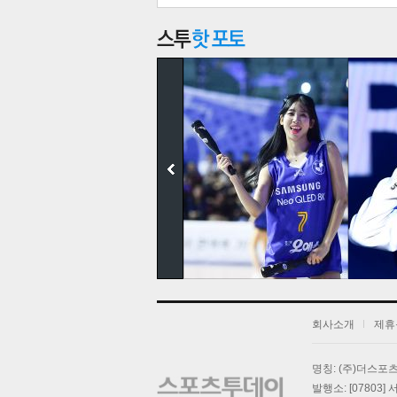
보
회사소개
제휴
명칭: (주)더스
발행소: [07803