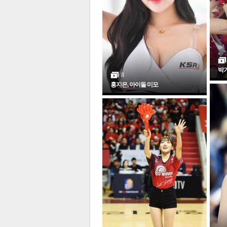
전
로그
즐겨찾기
박기
8
많이 본 뉴스
최신 뉴스
연예
스포
홍지은, 아이돌 미모
포토갤러리