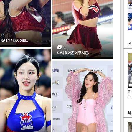
16
량, 14년차 치어리…
6
츠
라이프
포토
만화
FOC
다시 찾아온 야구 시즌…
인
치
터