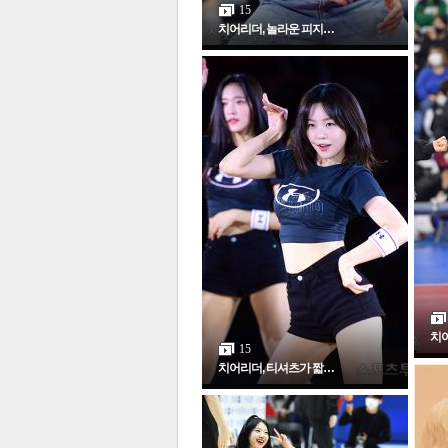
15
치어리더, 놀라운 피지…
체
인
치어
15
치어리더, 티셔츠가 짧…