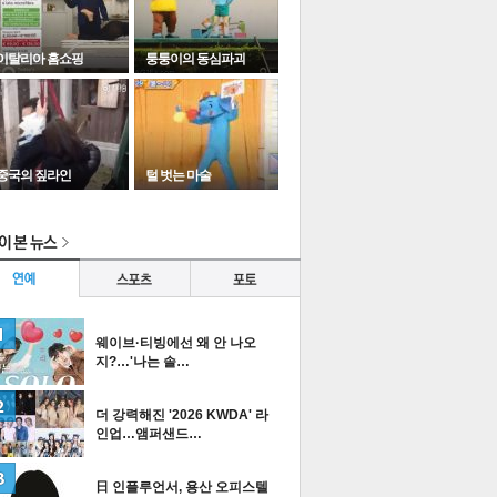
이탈리아 홈쇼핑
퉁퉁이의 동심파괴
중국의 짚라인
털 벗는 마술
이
다
타포토
웨이브·티빙에선 왜 안 나오
지?…'나는 솔…
더 강력해진 '2026 KWDA' 라
인업…앰퍼샌드…
이
다
티즌 포토
日 인플루언서, 용산 오피스텔