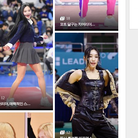
18
코트 달구는 치어리더…
많
연예
12
리더, 매력적인 스…
1
2
12