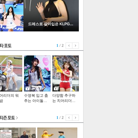
드레스로 갈아입은 KLPGA …
스투펀
1
/ 2
US
기포토
어리더의 워
수영복 입고 춤
다양함 추구하
밤
추는 아이돌…
는 치어리더…
1
/ 2