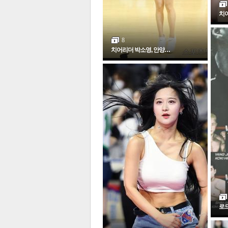
치어
8
치어리더 박소영, 안양…
로