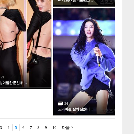
픽시, 화려한 퍼포먼스…
3
21
, 아찔한 문신 뒤…
34
오마이걸, 살짝 설렜어…
3
4
5
6
7
8
9
10
다음