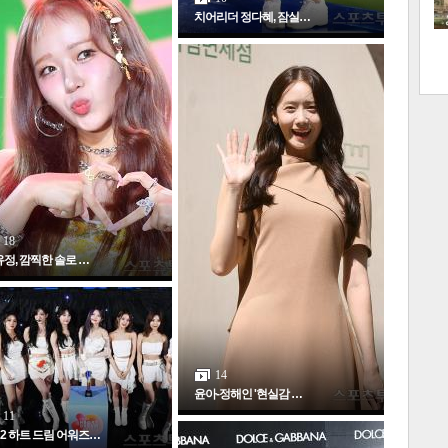
치어리더 정다혜, 잠실…
18
정, 깜찍한 솔로 …
많
연예
1
14
윤아-정해인 '현실감 …
2
11
22 하트 드림 어워즈…