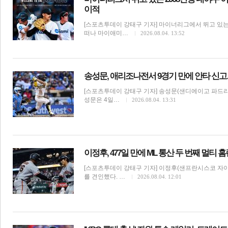
이적
[스포츠투데이 강태구 기자] 마이너리그에서 뛰고 있
떠나 마이애미…
2026.08.04. 13:52
송성문, 애리조나전서 9경기 만에 안타 신고…
[스포츠투데이 강태구 기자] 송성문(샌디에이고 파드리
성문은 4일…
2026.08.04. 13:31
이정후, 477일 만에 ML 통산 두 번째 멀티 
[스포츠투데이 강태구 기자] 이정후(샌프란시스코 자이
를 견인했다. …
2026.08.04. 12:01