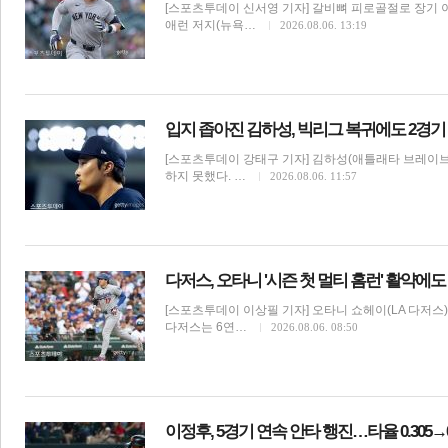
[스포츠투데이 신서영 기자] 갈비뼈 피로골절로 장기 이
애런 저지(뉴욕…
2026.08.06. 13:19
입지 좁아진 김하성, 빅리그 복귀에도 2경
[스포츠투데이 강태구 기자] 김하성(애틀래타 브레이브
하지 못했다. …
2026.08.06. 11:57
다저스, 오타니 '시즌 첫 멀티 홈런' 활약에
[스포츠투데이 이상필 기자] 오타니 쇼헤이(LA 다저스
다저스는 6연…
2026.08.06. 08:50
이정후, 5경기 연속 안타 행진…타율 0.305→0