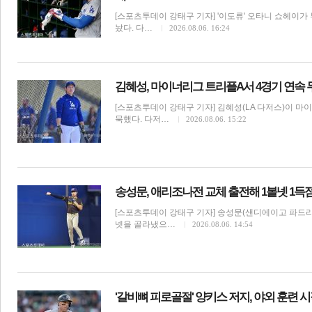
[스포츠투데이 강태구 기자] '이도류' 오타니 쇼헤이가
놨다. 다…
2026.08.06. 16:24
전
로그
즐겨찾기
김혜성, 마이너리그 트리플A서 4경기 연속 
[스포츠투데이 강태구 기자] 김혜성(LA 다저스)이 
많이 본 뉴스
최신 뉴스
연예
스포츠
라이프
포토
묵했다. 다저…
2026.08.06. 15:22
송성문, 애리조나전 교체 출전해 1볼넷 1득
[스포츠투데이 강태구 기자] 송성문(샌디에이고 파드리
넷을 골라냈으…
2026.08.06. 14:54
해외야구
'갈비뼈 피로골절' 양키스 저지, 야외 훈련 