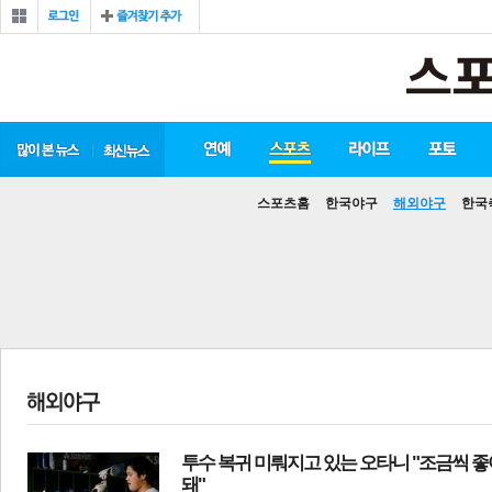
스포츠홈
한국야구
해외야구
한국
투수 복귀 미뤄지고 있는 오타니 "조금씩
돼"