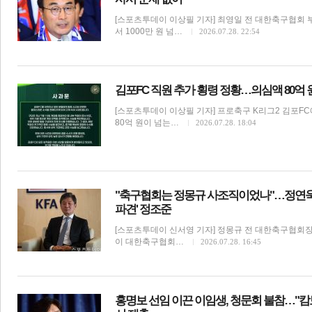
[스포츠투데이 이상필 기자] 최영일 전 대한축구협회
서 1000만 원 넘…
2026.07.28. 22:54
김포FC 직원 추가 횡령 정황…의심액 80억
[스포츠투데이 이상필 기자] 프로축구 K리그2 김포F
80억 원이 넘는…
2026.07.28. 18:04
"축구협회는 정몽규 사조직이었나"…정연욱 의
파견' 정조준
[스포츠투데이 신서영 기자] 정몽규 전 대한축구협회장
이 대한축구협회…
2026.07.28. 16:45
홍명보 선임 이끈 이임생, 청문회 불참…"캄