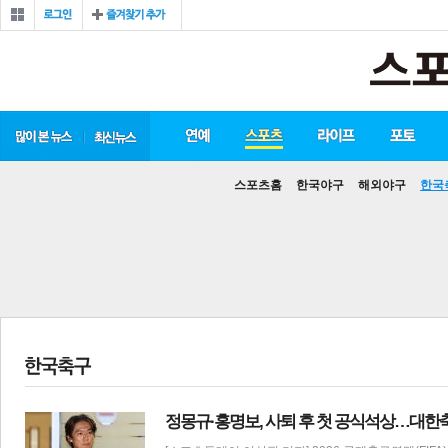
스포츠홈
한국야구
해외야구
한국
정몽규·홍명보, 사퇴 후 첫 공식석상…대한축