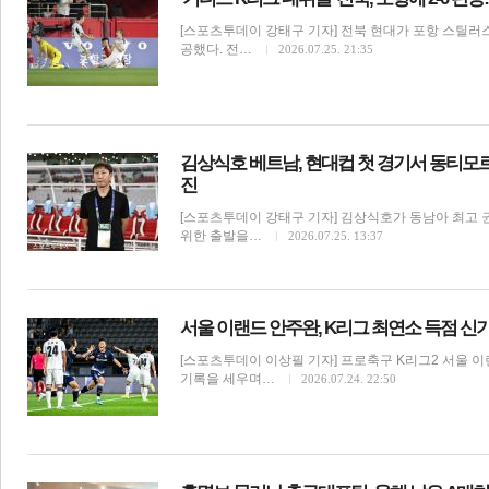
[스포츠투데이 강태구 기자] 전북 현대가 포항 스틸러
공했다. 전…
2026.07.25. 21:35
김상식호 베트남, 현대컵 첫 경기서 동티모르 
진
[스포츠투데이 강태구 기자] 김상식호가 동남아 최고 
위한 출발을…
2026.07.25. 13:37
서울 이랜드 안주완, K리그 최연소 득점 신기록
[스포츠투데이 이상필 기자] 프로축구 K리그2 서울 이
기록을 세우며…
2026.07.24. 22:50