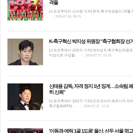
격돌
[스포츠투데이 신서영 기자] 한국 축구대표팀이 10월
2026.07.28. 09:15
K-축구혁신 박지성 위원장 "축구협회장 선거
[스포츠투데이 강태구 기자] 박지성 K-축구혁신위원
이상으로 구성할…
2026.07.27. 13:28
신태용 감독, 자격 정지 1년 징계…소속팀 페
히 신뢰"
[스포츠투데이 강태구 기자] 인도네시아 페르시자 자
축구협회(KFA) …
2026.07.27. 11:31
'이동경·에릭 1골 1도움' 울산, 선두 서울 꺾고