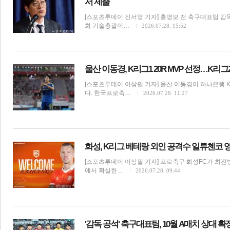
서 제출
[스포츠투데이 신서영 기자] 홍명보 전 축구대표팀 감
회 기술총괄이…
2026.07.28. 15:52
울산 이동경, K리그1 20R MVP 선정…K리
체
인
[스포츠투데이 이상필 기자] 울산 이동경이 하나은행 K리
다. 한국프로축…
2026.07.28. 11:27
화성, K리그 베테랑 외인 공격수 일류첸코 
[스포츠투데이 이상필 기자] 프로축구 화성FC가 최전방
에서 확실한…
2026.07.28. 09:44
'감독 공석' 축구대표팀, 10월 A매치 상