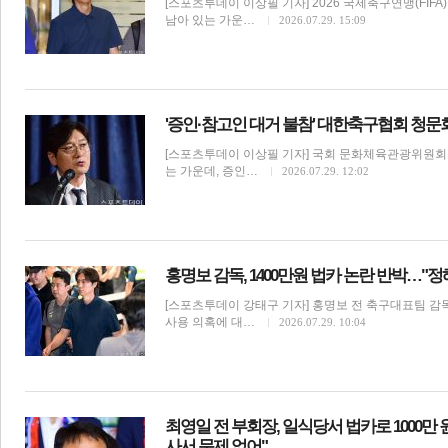
[스포츠투데이 이상필 기자] 2026 국제축구연맹(FIF
남아 있는 가운…
2026.07.29. 15:09
전
로그
즐겨찾기
'증인·참고인 대거 불참' 대한축구협회 청문회
[스포츠투데이 이상필 기자] 국회 문화체육관광위원회
많이 본 뉴스
최신 뉴스
연예
스포츠
라이프
포토
는 가운데, 증인…
2026.07.29. 12:02
홍명보 감독, 1400만원 법카 논란 반박…"
[스포츠투데이 강태구 기자] 홍명보 전 축구대표팀 감
사용 의혹에 대…
2026.07.29. 10:04
축구
최영일 전 부회장, 일식당서 법카로 1000만
사서 문제 없어"