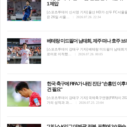
1 제압
[스포츠투데이 신서영 기자] 울산 HD가 선두 FC서울을
은 26일 서울…
2026.07.26. 22:34
베테랑 미드필더 남태희, 제주 떠나 호주 브
[스포츠투데이 강태구 기자] 베테랑 미드필더 남태희가
로어로 이적했…
2026.07.26. 00:05
보
한국 축구에 FIFA가 내린 진단 "손흥민 
건 필요"
[스포츠투데이 강태구 기자] 국제축구연맹(FIFA)이 2
가의 성적과 과…
2026.07.25. 23:04
'기티스 K리그 데뷔골' 전북, 포항에 2-0 완