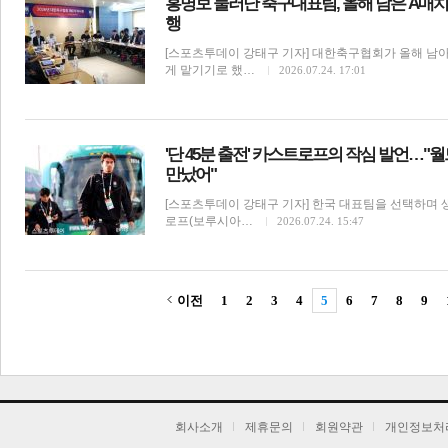
홍명보 물러난 축구대표팀, 올해 남은 A매치
행
[스포츠투데이 강태구 기자] 대한축구협회가 올해 남아
게 맡기기로 했…
2026.07.24. 17:01
'단 45분 출전' 카스트로프의 작심 발언…"
만났어"
[스포츠투데이 강태구 기자] 한국 대표팀을 선택하며 
로프(보루시아…
2026.07.24. 15:47
이전
1
2
3
4
5
6
7
8
9
기
회사소개
제휴문의
회원약관
개인정보처