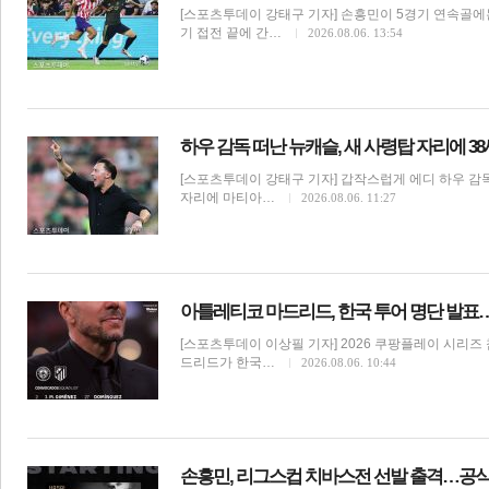
[스포츠투데이 강태구 기자] 손흥민이 5경기 연속골에
기 접전 끝에 간…
2026.08.06. 13:54
하우 감독 떠난 뉴캐슬, 새 사령탑 자리에 3
체
인
[스포츠투데이 강태구 기자] 갑작스럽게 에디 하우 감
자리에 마티아…
2026.08.06. 11:27
아틀레티코 마드리드, 한국 투어 명단 발표
[스포츠투데이 이상필 기자] 2026 쿠팡플레이 시리즈
드리드가 한국…
2026.08.06. 10:44
손흥민, 리그스컵 치바스전 선발 출격…공식