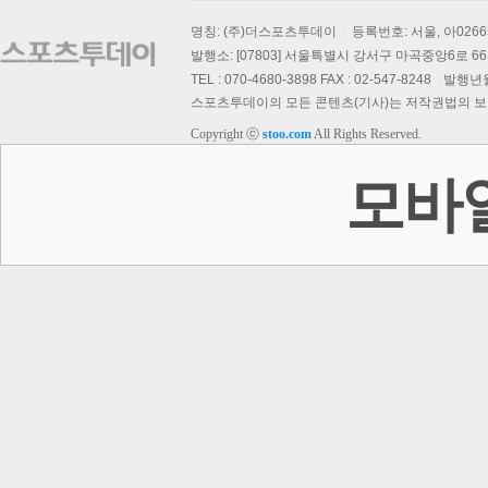
명칭: (주)더스포츠투데이
등록번호: 서울, 아026
발행소: [07803] 서울특별시 강서구 마곡중앙6로 66,
TEL : 070-4680-3898 FAX : 02-547-8248
발행년월일
스포츠투데이의 모든 콘텐츠(기사)는 저작권법의 보호를
Copyright ⓒ
stoo.com
All Rights Reserved.
모바