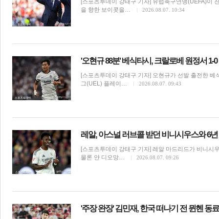
[스포츠투데이 강태구 기자] 유럽축구연맹(UEFA)이 잔
을 향한 보이콧을…
2026.08.07. 10:34
전
로그
즐겨찾기
'오현규 88분' 베식타시, 크랄로베 원정서 1-
[스포츠투데이 강태구 기자] 오현규가 선발 출전한 베
많이 본 뉴스
최신 뉴스
연예
스포츠
라이프
포토
그(UEL) 플레이…
2026.08.07. 09:43
레알, 아스널 러브콜 받던 비니시우스와 6
[스포츠투데이 강태구 기자] 레알 마드리드가 비니시
물론 얀 디오망…
2026.08.07. 09:26
해외축구
'주장 완장' 김민재, 한국 떠나기 전 뮌헨 동료