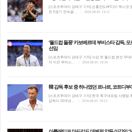
[스포츠투데이 강태구 기자] 손흥민(LAFC)이 멕시코
전 5경기 연속골…
2026.08.05. 14:11
'월드컵 돌풍' 카보베르데 부비스타 감독, 
선임
[스포츠투데이 강태구 기자] 사상 첫 월드컵 본선 무
지 이끈 부비스…
2026.08.05. 10:34
보
韓 감독 후보 중 하나였던 르나르, 코트디부
[스포츠투데이 강태구 기자] 한국 축구대표팀 사령탑 
감독이 10여년…
2026.08.05. 10:15
아틀레티코 마드리드 데뷔전 앞둔 이강인 "