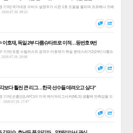
 기자] 국가대표 수비수 설영우가 시즌 1호 도움을 올리며 츠르베나 즈베
2026.07.30. 09:22
달기
하기
댓글
공유
 이호재, 독일 2부 다름슈타트로 이적…등번호 9번
 기자] 포항 스틸러스의 공격수 이호재가 독일 분데스리가2(2부) 다름슈
2026.07.29. 20:08
달기
하기
댓글
공유
 생각보다 훨씬 큰 리그…한국 선수들 데려오고 싶다"
 기자] 손흥민(LAFC)이 미국 메이저리그사커(MLS) 생활에 만족감을 드
2026.07.29. 17:47
달기
하기
댓글
공유
주 김민수, 호날두 품 안길까…알메리아서 관심