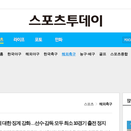
송중기
방탄소년단
손흥민
홈
한국야구
해외야구
한국축구
해외축구
농구·배구
골프
스포츠종합
스포츠
해외축구
위에 대한 징계 강화…선수·감독 모두 최소 10경기 출전 정지