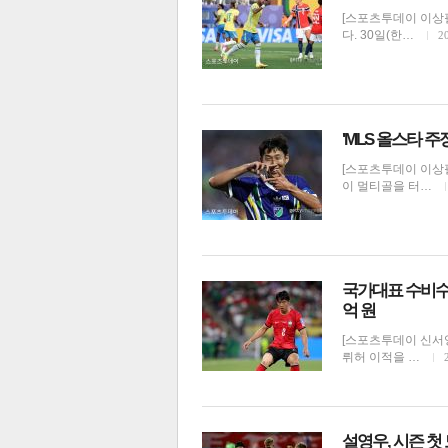
[스포츠투데이 이상
다. 30일(한…
2
'MLS 올스타 주
[스포츠투데이 이상필
이 멀티골을 터…
국가대표 수비수 
억 원
[스포츠투데이 신서영
뤼허 이적을 …
설영우, 시즌 첫 