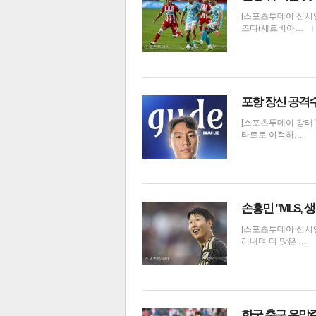
[스포츠투데이 신서영
즈다(세르비아…
포항 장신 공격수
[스포츠투데이 강태구
타트로 이적하…
보
손흥민 "MLS,
[스포츠투데이 신서영
러내며 더 많은 …
한국 축구 유망