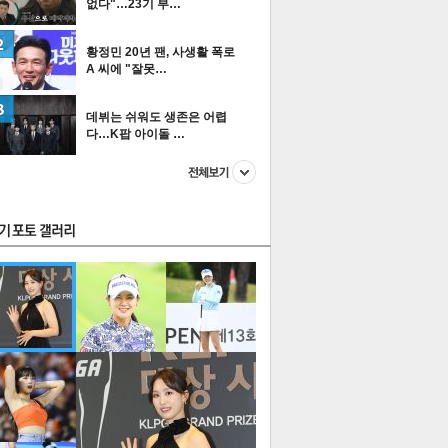
없다"…23기 부…
황정민 20년 팬, 사생활 폭로
A 씨에 "잘못…
스투펀
데뷔는 쉬워도 생존은 어렵
다…K팝 아이돌 …
US
이 본 뉴스
스포츠
포토