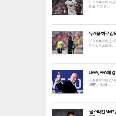
[스포츠투데이 이상
크)을 꺾고 유…
뉴캐슬 하우 감독
[스포츠투데이 강태구
독이 갑작스럽게…
UEFA, FIFA
[스포츠투데이 강태구
UEFA는 31일…
'올스타전 MVP