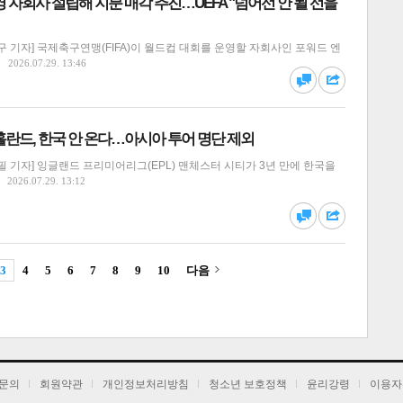
운영 자회사 설립해 지분 매각 추진…UEFA "넘어선 안 될 선을
 기자] 국제축구연맹(FIFA)이 월드컵 대회를 운영할 자회사인 포워드 엔
달기
하기
2026.07.29. 13:46
댓글
공유
란드, 한국 안 온다…아시아 투어 명단 제외
 기자] 잉글랜드 프리미어리그(EPL) 맨체스터 시티가 3년 만에 한국을
2026.07.29. 13:12
달기
하기
댓글
공유
3
4
5
6
7
8
9
10
다음
달기
하기
댓글
공유
문의
회원약관
개인정보처리방침
청소년 보호정책
윤리강령
이용자