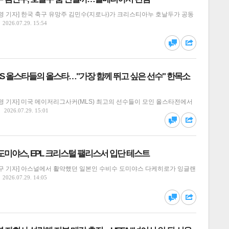
영 기자] 한국 축구 유망주 김민수(지로나)가 크리스티아누 호날두가 공동
2026.07.29. 15:54
달기
하기
댓글
공유
MLS 올스타들의 올스타…"가장 함께 뛰고 싶은 선수" 한목소
영 기자] 미국 메이저리그사커(MLS) 최고의 선수들이 모인 올스타전에서
달기
하기
2026.07.29. 15:01
댓글
공유
도미야스, EPL 크리스털 팰리스서 입단 테스트
구 기자] 아스널에서 활약했던 일본인 수비수 도미야스 다케히로가 잉글랜
2026.07.29. 14:05
달기
하기
댓글
공유