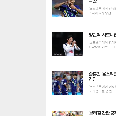
극찬
[스포츠투데이 신서영
뜨리며 최우수선…
양민혁, 시드니
체
인
[스포츠투데이 강태구
진땀승을 거뒀…
손흥민, 올스타전
견인
[스포츠투데이 이상필
타의 승리를 견인…
'브라질 간판 공