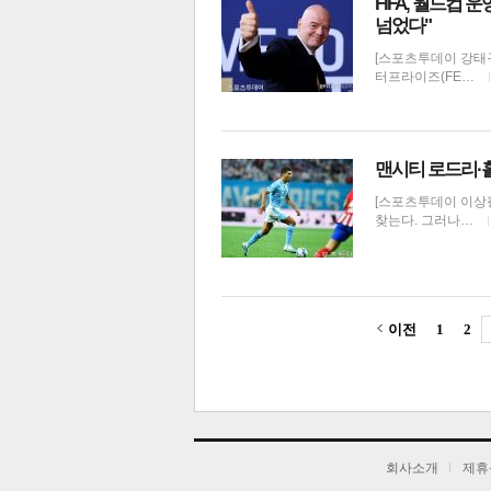
FIFA, 월드컵 
넘었다"
[스포츠투데이 강태구
터프라이즈(FE…
맨시티 로드리·홀
[스포츠투데이 이상필
찾는다. 그러나…
이전
1
2
기
회사소개
제휴