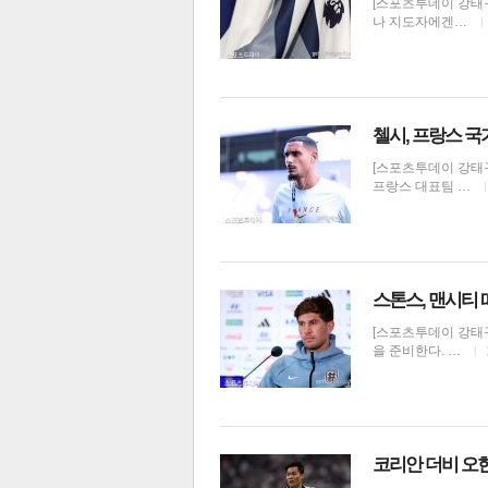
[스포츠투데이 강태구
나 지도자에겐…
전
로그
즐겨찾기
첼시, 프랑스 국
[스포츠투데이 강태구
많이 본 뉴스
최신 뉴스
연예
스포
프랑스 대표팀 …
스톤스, 맨시티 
[스포츠투데이 강태
을 준비한다. …
해외축구
코리안 더비 오