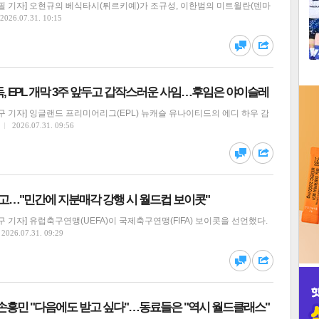
필 기자] 오현규의 베식타시(튀르키예)가 조규성, 이한범의 미트윌란(덴마
1
2026.07.31. 10:15
2
댓글
공유
, EPL 개막 3주 앞두고 갑작스러운 사임…후임은 야이슬레
3
 기자] 잉글랜드 프리미어리그(EPL) 뉴캐슬 유나이티드의 에디 하우 감
2026.07.31. 09:56
댓글
공유
인
에 경고…"민간에 지분매각 강행 시 월드컵 보이콧"
 기자] 유럽축구연맹(UEFA)이 국제축구연맹(FIFA) 보이콧을 선언했다.
2026.07.31. 09:29
댓글
공유
' 손흥민 "다음에도 받고 싶다"…동료들은 "역시 월드클래스"