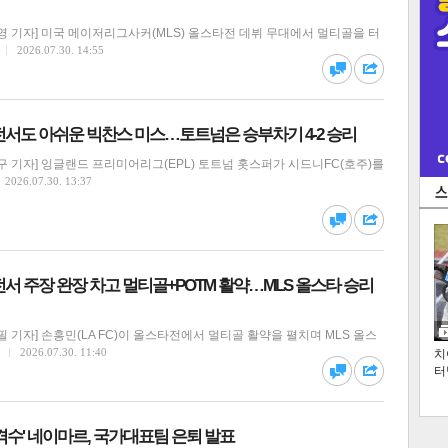
 기자] 미국 메이저리그사커(MLS) 올스타전 데뷔 무대에서 멀티골을 터
2026.07.30. 14:55
댓글
공유
전서도 아쉬운 빅찬스 미스…토트넘은 승부차기 4-2 승리
 기자] 잉글랜드 프리미어리그(EPL) 토트넘 홋스퍼가 시드니FC(호주)를
2026.07.30. 13:37
댓글
공유
서 주장 완장 차고 멀티골+POTM 활약…MLS 올스타 승리
 기자] 손흥민(LA FC)이 올스타전에서 멀티골 활약을 펼치며 MLS 올스
2026.07.30. 11:40
치
터
댓글
공유
격수' 네이마르, 국가대표팀 은퇴 발표