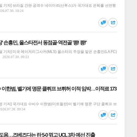
필 기자] 브라질 간판 공격수 네이마르(산투스)가 국가대표 은퇴를 선언했
026.07.30. 10:24
댓글
공유
장' 손흥민, 올스타전서 동점골·역전골 '쾅! 쾅!'
 기자] 미국 메이저리그사커(MLS) 올스타의 주장을 맡은 손흥민(LA FC)
2026.07.30. 09:53
달기
하기
스
댓글
공유
이한범, 벨기에 명문 클뤼프 브뤼허 이적 임박…이적료 173
 기자] 국가대표 수비수 이한범(미트윌란)이 벨기에 명문 구단 클뤼프 브
달기
하기
2026.07.30. 09:54
댓글
공유
도움…즈베즈다는 란 5-0 꺾고 UCL 3차 예선 진출