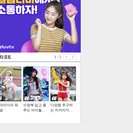
1
/ 2
어리더의 워
수영복 입고 춤
다양함 추구하
밤
추는 아이돌…
는 치어리더…