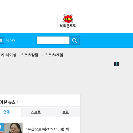
유아인
카·레이싱
스포츠칼럼
e스포츠/게임
"우산으로 때려"vs"그런 적