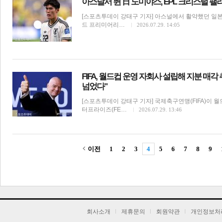
아스날서 뛴 日 도미야스, EPL 크리스털 
[스포츠투데이 강태구 기자] 아스널에서 활약했던 일
드 프리미어리…
2026.07.29. 14:05
FIFA, 월드컵 운영 자회사 설립해 지분 매각 
넘었다"
[스포츠투데이 강태구 기자] 국제축구연맹(FIFA)이 
터프라이즈(FE…
2026.07.29. 13:46
이전
1
2
3
4
5
6
7
8
9
기
회사소개
제휴문의
회원약관
개인정보처