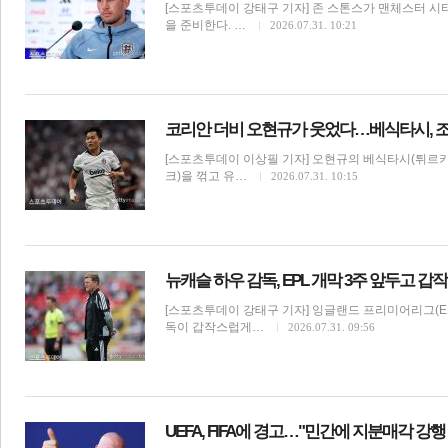
[스포츠투데이 강태구 기자] 존 스톤스가 맨체스터 시
을 준비한다. …
2026.07.31. 10:21
코리안 더비 오현규가 웃었다…베식타시, 
[스포츠투데이 이상필 기자] 오현규의 베식타시(튀르키
크)을 꺾고 유…
2026.07.31. 10:15
뉴캐슬 하우 감독, EPL 개막 3주 앞두고
[스포츠투데이 강태구 기자] 잉글랜드 프리미어리그(E
독이 갑작스럽게…
2026.07.31. 09:56
UEFA, FIFA에 경고…"민간에 지분매각 강