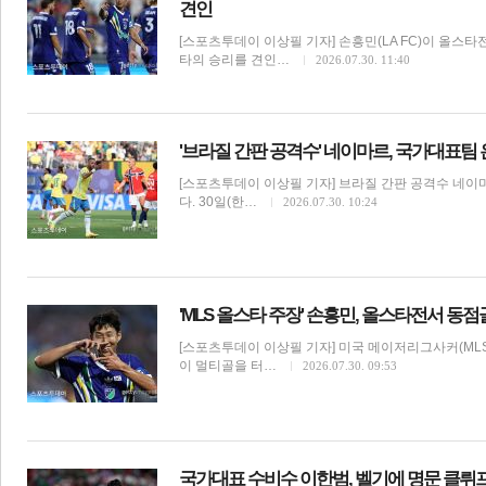
견인
[스포츠투데이 이상필 기자] 손흥민(LA FC)이 올스타
타의 승리를 견인…
2026.07.30. 11:40
'브라질 간판 공격수' 네이마르, 국가대표팀
[스포츠투데이 이상필 기자] 브라질 간판 공격수 네이
다. 30일(한…
2026.07.30. 10:24
'MLS 올스타 주장' 손흥민, 올스타전서 동점골·
[스포츠투데이 이상필 기자] 미국 메이저리그사커(MLS)
이 멀티골을 터…
2026.07.30. 09:53
국가대표 수비수 이한범, 벨기에 명문 클뤼프