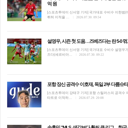
억 원
[스포츠투데이 신서영 기자] 국가대표 수비수 이한범(
뤼허 이적을 …
2026.07.30. 09:54
설영우, 시즌 첫 도움…즈베즈다는 란 5-0 꺾고
[스포츠투데이 신서영 기자] 국가대표 수비수 설영우가
즈다(세르비아…
2026.07.30. 09:22
보
포항 장신 공격수 이호재, 독일 2부 다름슈
[스포츠투데이 강태구 기자] 포항 스틸러스의 공격수 
타트로 이적하…
2026.07.29. 20:08
손흥민 "MLS, 생각보다 훨씬 큰 리그…한국