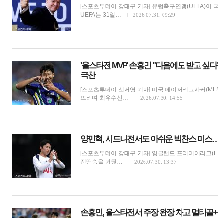
[스포츠투데이 강태구 기자] 유럽축구연맹(UEFA)이 국
UEFA는 31일…
2026.07.31. 09:29
'올스타전 MVP' 손흥민 "다음에도 받고 싶
극찬
체
인
[스포츠투데이 신서영 기자] 미국 메이저리그사커(ML
뜨리며 최우수선…
2026.07.30. 14:55
양민혁, 시드니전서도 아쉬운 빅찬스 미스…
[스포츠투데이 강태구 기자] 잉글랜드 프리미어리그(EP
진땀승을 거뒀…
2026.07.30. 13:37
손흥민, 올스타전서 주장 완장 차고 멀티골+