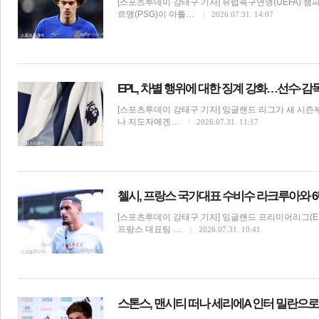
[스포츠투데이 강태구 기자] 유럽축구연맹(UEFA) 챔
르맹(PSG)이 아틀…
2026.07.31. 14:07
전
로그
즐겨찾기
EPL, 차별 행위에 대한 징계 강화…선수·감독
[스포츠투데이 강태구 기자] 잉글랜드 리그가 새 시즌
많이 본 뉴스
최신 뉴스
연예
스포츠
라이프
포토
나 지도자에겐…
2026.07.31. 11:17
첼시, 프랑스 국가대표 수비수 라크루아와 6
[스포츠투데이 강태구 기자] 잉글랜드 프리미어리그(E
프랑스 대표팀 …
2026.07.31. 10:41
해외축구
스톤스, 맨시티 떠나 세리에A 인터 밀란으로