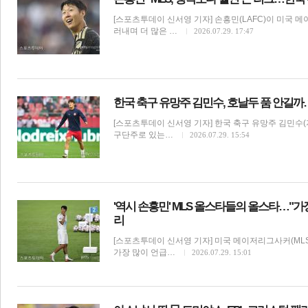
[스포츠투데이 신서영 기자] 손흥민(LAFC)이 미국 
러내며 더 많은 …
2026.07.29. 17:47
한국 축구 유망주 김민수, 호날두 품 안길
[스포츠투데이 신서영 기자] 한국 축구 유망주 김민수
구단주로 있는…
2026.07.29. 15:54
'역시 손흥민' MLS 올스타들의 올스타…"가
리
[스포츠투데이 신서영 기자] 미국 메이저리그사커(ML
가장 많이 언급…
2026.07.29. 15:01