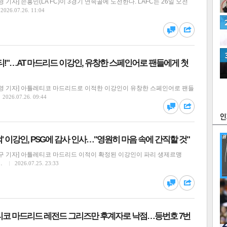
기자] 손흥민(LA FC)이 3경기 연속골에 도전한다. LAFC는 26일 오전
2026.07.26. 11:04
!"…AT 마드리드 이강인, 유창한 스페인어로 팬들에게 첫
츠
라이프
포토
만화
영 기자] 아틀레티코 마드리드로 이적한 이강인이 유창한 스페인어로 팬들
FOC
2026.07.26. 09:44
' 이강인, PSG에 감사 인사…"영원히 마음 속에 간직할 것"
구 기자] 아틀레티코 마드리드 이적이 확정된 이강인이 파리 생제르맹
…
2026.07.25. 23:33
많
연예
티코 마드리드 레전드 그리즈만 후계자로 낙점…등번호 7번