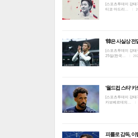
[스포츠투데이 강태
티코 마드리…
2
'韓은 사실상 전
체
인
[스포츠투데이 강태구
25일(한국…
202
'월드컵 스타' 
[스포츠투데이 강태구
카보베르데의…
피를로 감독, 