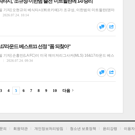
베식타시, '조규성·이한범 출전' 미트윌란에 1-0 승리
필 기자] 오현규의 베식타시(튀르키예)가 조규성, 이한범의 미트윌란(덴마
2026.07.24. 10:14
달기
하기
댓글
공유
6&17라운드 베스트11 선정 "폼 되찾아"
기자] 손흥민(LA FC)이 미국 메이저리그사커(MLS) 16&17라운드 베스
…
2026.07.24. 09:34
달기
하기
댓글
공유
3
4
5
6
7
8
9
10
다음
달기
하기
댓글
공유
문의
회원약관
개인정보처리방침
청소년 보호정책
윤리강령
이용자