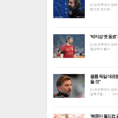
[스포츠투데이 강태
탑으로 안드레…
'박지성 옛 동료
[스포츠투데이 강태
멀감독이 벨기…
클롭 독일 대표
둘 것"
[스포츠투데이 강태구
일축구협…
2026
'북중미 월드컵 