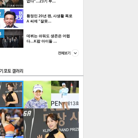
없다"…23기 부…
황정민 20년 팬, 사생활 폭로
A 씨에 "잘못…
스투펀
데뷔는 쉬워도 생존은 어렵
다…K팝 아이돌 …
US
이 본 뉴스
스포츠
포토