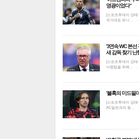
영광이었다"
[스포츠투데이 강태
국가대표 유니…
'3연속 WC 본
새 감독 찾기 난
[스포츠투데이 강태구
사령탑을 위해…
'불혹의 미드필더
[스포츠투데이 강태구
AC밀란과의 동…