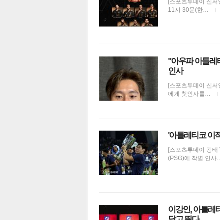
[스포츠투데이 신서영 
11시 30문(한…
전
로그
즐겨찾기
"아우파 아틀레티
인사
많이 본 뉴스
최신 뉴스
연예
스포
[스포츠투데이 신서
에게 첫인사를…
'아틀레티코 이적
[스포츠투데이 강태
(PSG)에 작별 인사
해외축구
이강인, 아틀레
달고 뛴다