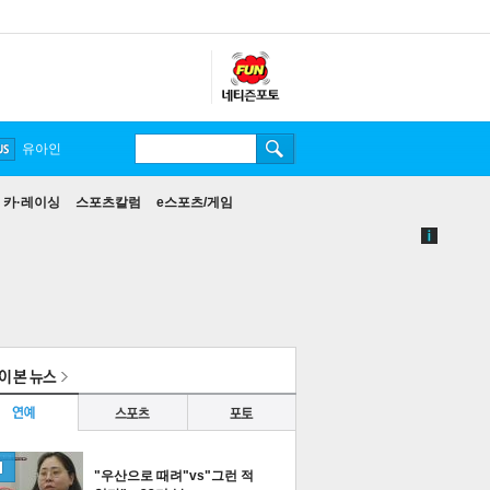
유아인
카·레이싱
스포츠칼럼
e스포츠/게임
"우산으로 때려"vs"그런 적