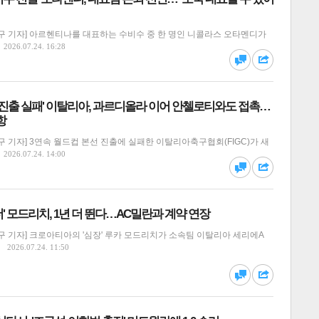
구 기자] 아르헨티나를 대표하는 수비수 중 한 명인 니콜라스 오타멘디가
달기
하기
2026.07.24. 16:28
댓글
공유
선 진출 실패' 이탈리아, 과르디올라 이어 안첼로티와도 접촉…
항
 기자] 3연속 월드컵 본선 진출에 실패한 이탈리아축구협회(FIGC)가 새
달기
하기
2026.07.24. 14:00
댓글
공유
' 모드리치, 1년 더 뛴다…AC밀란과 계약 연장
 기자] 크로아티아의 '심장' 루카 모드리치가 소속팀 이탈리아 세리에A
2026.07.24. 11:50
달기
하기
댓글
공유