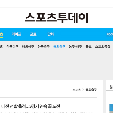
송중기
방탄소년단
손흥민
홈
한국야구
해외야구
한국축구
해외축구
농구·배구
골프
스포츠종합
스포츠
해외축구
시티전 선발 출격…3경기 연속 골 도전