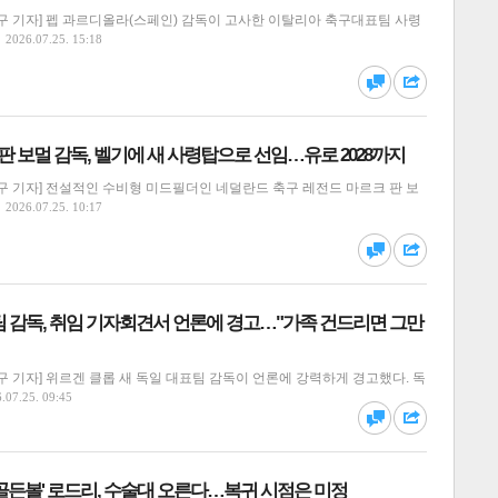
구 기자] 펩 과르디올라(스페인) 감독이 고사한 이탈리아 축구대표팀 사령
2026.07.25. 15:18
댓글
공유
' 판 보멀 감독, 벨기에 새 사령탑으로 선임…유로 2028까지
구 기자] 전설적인 수비형 미드필더인 네덜란드 축구 레전드 마르크 판 보
2026.07.25. 10:17
달기
하기
스
댓글
공유
팀 감독, 취임 기자회견서 언론에 경고…"가족 건드리면 그만
 기자] 위르겐 클롭 새 독일 대표팀 감독이 언론에 강력하게 경고했다. 독
달기
하기
.07.25. 09:45
댓글
공유
골든볼' 로드리, 수술대 오른다…복귀 시점은 미정