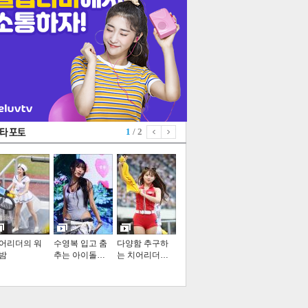
1
/ 2
어리더의 워
수영복 입고 춤
다양함 추구하
밤
추는 아이돌…
는 치어리더…