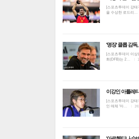
[스포츠투데이 강태구
을 수상한 로드리…
'명장' 클롭 감
[스포츠투데이 이상
회(DFB)는 2…
보
이강인 아틀레티
[스포츠투데이 강태
인 매체 '마…
20
'아르헨티나 수비