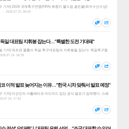
 기자] 2026 국제축구연맹(FIFA) 북중미 월드컵 골든볼(최우수선수상)
2026.07.25. 09:20
달기
하기
댓글
공유
독, 독일 대표팀 지휘봉 잡는다…"특별한 도전 기대돼"
필 기자] 위르겐 클롭이 독일 축구대표팀의 지휘봉을 잡는다. 독일축구협
2026.07.24. 18:59
달기
하기
댓글
공유
코 이적 발표 늦어지는 이유…"한국 시차 맞춰서 발표 예정"
구 기자] 이강인의 아틀레티코 마드리드 입단 공식 발표가 임박했다. 스페
26.07.24. 17:42
달기
하기
댓글
공유
수 전설' 오타멘디, 대표팀 은퇴 선언…"조국 대표할 수 있어