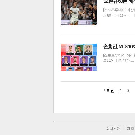
'오현규 63분' 
[스포츠투데이 이상
크)을 격파했다…
손흥민, MLS 1
[스포츠투데이 이상필 
트11에 선정됐다.
이전
1
2
기
회사소개
제휴