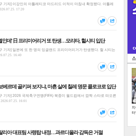
구 기자] 이강인의 아틀레티코 마드리드 이적이 마침내 확정됐다. 아틀레
026.07.25. 17:20
댓글
공유
멸인데' 日 프리미어리거 또 탄생…모리타, 헐시티 입단
 기자] 일본에 또 한 명의 잉글랜드 프리미어리거가 탄생했다. 헐 시티는
6.07.25. 16:40
댓글
공유
카보베르데 골키퍼 보지냐, 마흔 살에 칠레 명문 콜로코로 입단
 기자] 2026 국제축구연맹(FIFA) 북중미 월드컵에서 깜짝 스타로 떠오른
2026.07.25. 16:01
치
터
댓글
공유
이탈리아 대표팀 사령탑 내정…과르디올라 감독은 거절