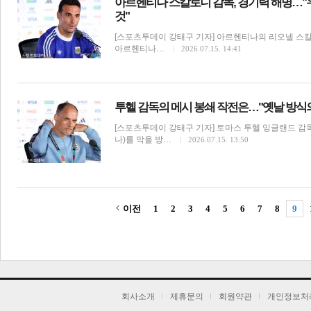
아르헨티나 스칼로니 감독, 경기력 해명…
것"
[스포츠투데이 강태구 기자] 아르헨티나의 리오넬 스
아르헨티나…
2026.07.15. 14:41
투헬 감독의 메시 봉쇄 작전은…"옛날 방식
[스포츠투데이 강태구 기자] 토마스 투헬 잉글랜드 감독
나)를 막을 방…
2026.07.15. 13:50
이전
1
2
3
4
5
6
7
8
9
기
회사소개
제휴문의
회원약관
개인정보처