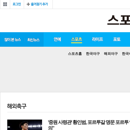
스포츠홈
한국야구
해외야구
한국
'중원 사령관' 황인범, 포르투갈 명문 포르투
의"