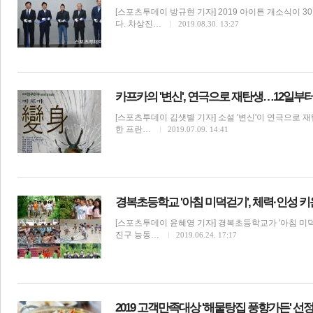
[스포츠투데이 방규현 기자] 2019 아이튼 개소식이 
다. 차상진…
2019.08.30. 13:27
카프카의 '변신', 연극으로 재탄생…12일부
[스포츠투데이 김샛별 기자] 소설 '변신'이 연극으로 
한 프란…
2019.07.09. 14:41
경복초등학교 '아침 미덕걷기', 체력·인성 
[스포츠투데이 윤혜영 기자] 경복초등학교가 '아침 미덕
진구 능동…
2019.06.24. 17:17
2019 고객만족대상 '해물탕집 풍향가든' 