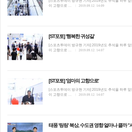
[스포츠투데이 방규현 기자] 2019년도 추석을 하루 앞
이 고향으로 …
2019.09.12. 14:09
전
로그
즐겨찾기
[ST포토] '행복한 귀성길'
[스포츠투데이 방규현 기자] 2019년도 추석을 하루 앞
많이 본 뉴스
최신 뉴스
연예
스포츠
라이프
포토
이 고향으로 …
2019.09.12. 14:07
[ST포토] '엄마의 고향으로'
[스포츠투데이 방규현 기자] 2019년도 추석을 하루 앞
이 고향으로 …
2019.09.12. 14:07
라이프
태풍 '링링' 북상, 수도권 영향 얼마나 클까 