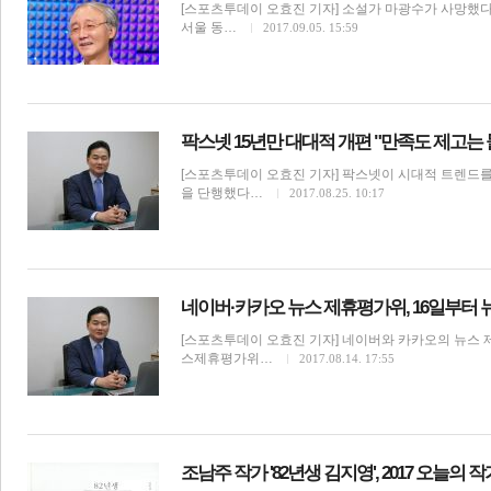
[스포츠투데이 오효진 기자] 소설가 마광수가 사망했다.
서울 동…
2017.09.05. 15:59
팍스넷 15년만 대대적 개편 "만족도 제고는 
[스포츠투데이 오효진 기자] 팍스넷이 시대적 트렌드를
을 단행했다…
2017.08.25. 10:17
네이버·카카오 뉴스 제휴평가위, 16일부터 
[스포츠투데이 오효진 기자] 네이버와 카카오의 뉴스 
스제휴평가위…
2017.08.14. 17:55
조남주 작가 '82년생 김지영', 2017 오늘의 