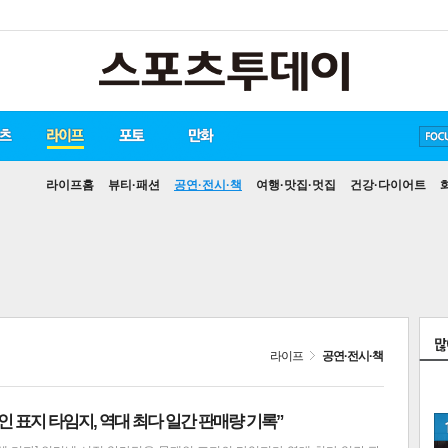
송중기
방탄소년단
손흥민
라이프홈
뷰티·패션
공연·전시·책
여행·맛집·멋집
건강·다이어트
라이프
공연·전시·책
인 표지 타임지, 역대 최다 일간 판매량 기록”