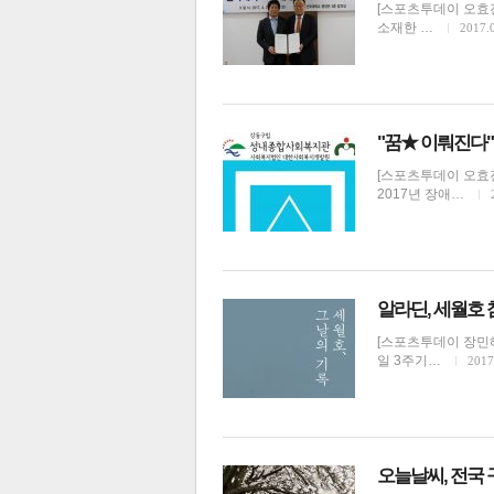
[스포츠투데이 오효진
소재한 …
2017.0
"꿈★ 이뤄진다"
[스포츠투데이 오효진
2017년 장애…
알라딘, 세월호 참
[스포츠투데이 장민혜
일 3주기…
2017
오늘날씨, 전국 