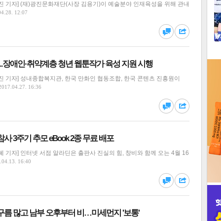
 기자] (재)광진문화재단(사장 김용기)이 예술분야 인재육성을 위해 관내
1
4.28. 12:07
2
댓글
공유
..장애인·취약계층 청년 웹툰작가 육성 지원 시행
3
 기자] 성내종합복지관, 한국 만화인 협동조합, 한국 콘텐츠 진흥원이
2017.04.27. 16:36
댓글
공유
인
사 3주기 추모 eBook 2종 무료 배포
 기자] 인터넷 서점 알라딘은 출판사 진실의 힘, 창비와 함께 오는 4월 16
.04.13. 16:40
댓글
공유
구름 많고 남부 오후부터 비…미세먼지 '보통'