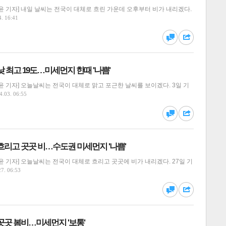
 기자] 내일 날씨는 전국이 대체로 흐린 가운데 오후부터 비가 내리겠다.
4. 16:41
댓글
공유
낮 최고 19도…미세먼지 한때 '나쁨'
 기자] 오늘날씨는 전국이 대체로 맑고 포근한 날씨를 보이겠다. 3일 기
4.03. 06:55
달기
하기
스
댓글
공유
흐리고 곳곳 비…수도권 미세먼지 '나쁨'
 기자] 오늘날씨는 전국이 대체로 흐리고 곳곳에 비가 내리겠다. 27일 기
27. 06:53
달기
하기
댓글
공유
곳곳 봄비…미세먼지 '보통'