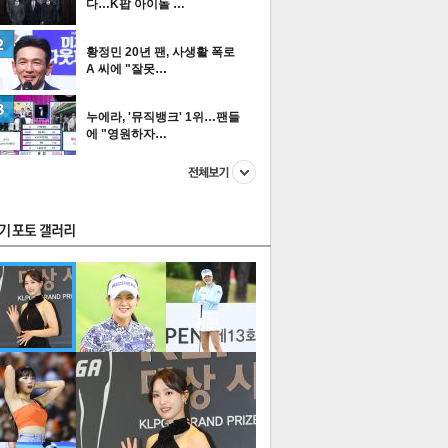
다…K팝 아이돌 …
황정민 20년 팬, 사생활 폭로
A 씨에 "잘못…
스투펀
누에라, '뮤직뱅크' 1위…팬들
에 "영원하자…
US
이 본 뉴스
스포츠
포토