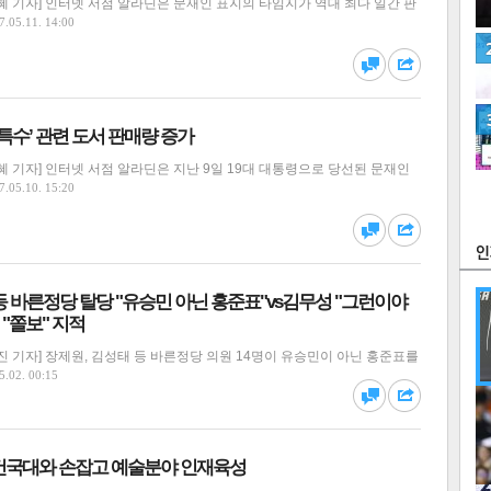
 기자] 인터넷 서점 알라딘은 문재인 표지의 타임지가 역대 최다 일간 판
7.05.11. 14:00
 특수’ 관련 도서 판매량 증가
 기자] 인터넷 서점 알라딘은 지난 9일 19대 대통령으로 당선된 문재인
츠
라이프
포토
만화
7.05.10. 15:20
FOC
 바른정당 탈당 "유승민 아닌 홍준표"vs김무성 "그런이야
 "쫄보" 지적
 기자] 장제원, 김성태 등 바른정당 의원 14명이 유승민이 아닌 홍준표를
5.02. 00:15
많
연예
건국대와 손잡고 예술분야 인재육성