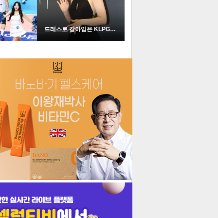
드레스로 갈아입은 KLPGA …
더보기
기포토