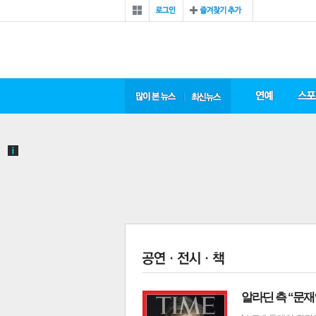
알라딘 측 “문재