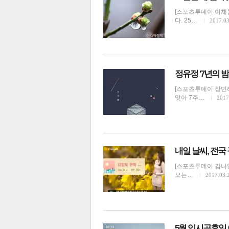
[스포츠투데이 이채
다. 25…
2017.03
정유정 '7년의 밤
[스포츠투데이 장민혜
맞아 7주…
2017
보
내일 날씨, 전국 
[스포츠투데이 김나영
오는…
2017.03.
5월 임시공휴일 