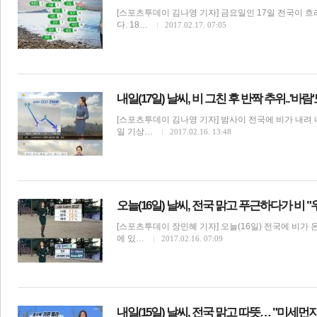
[스포츠투데이 김나영 기자] 금요일인 17일 전국이 
다. 18…
2017.02.17. 07:05
내일(17일) 날씨, 비 그친 후 반짝 추위..'바람
[스포츠투데이 김나영 기자] 밤사이 전국에 비가 내려 
일 기상…
2017.02.16. 13:48
오늘(16일) 날씨, 전국 맑고 푸근하다가 비 
[스포츠투데이 장민혜 기자] 오늘(16일) 전국에 비가 
에 있…
2017.02.16. 07:09
내일(15일) 날씨, 전국 맑고 따뜻… "미세먼