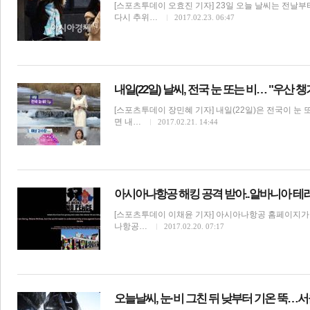
[스포츠투데이 오효진 기자] 23일 오늘 날씨는 전날부
다시 추위…
2017.02.23. 06:47
내일(22일) 날씨, 전국 눈 또는 비… "우산 
[스포츠투데이 장민혜 기자] 내일(22일)은 전국이 눈 
면 내…
2017.02.21. 14:44
아시아나항공 해킹 공격 받아..알바니아 테
[스포츠투데이 이채윤 기자] 아시아나항공 홈페이지가 
나항공…
2017.02.20. 07:17
오늘날씨, 눈·비 그친 뒤 낮부터 기온 뚝…서