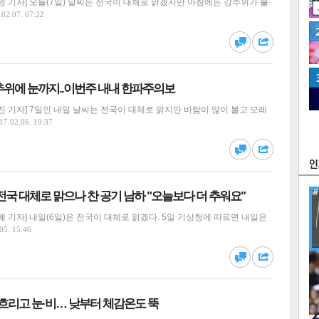
 기자] 오늘(7일) 날씨는 전국이 대체로 맑겠지만 아침에는 강추위가 불
.02.07. 07:22
 추위에 눈까지..이번주 내내 한파주의보
 기자] 7일인 내일 날씨는 전국이 대체로 맑지만 바람이 많이 불고 모레
츠
라이프
포토
만화
17.02.06. 19:37
FOC
, 전국 대체로 맑으나 찬 공기 남하 "오늘보다 더 추워요"
 기자] 내일(6일)은 전국이 대체로 맑겠다. 5일 기상청에 따르면 내일은
05. 15:46
많
연예
 흐리고 눈·비… 낮부터 체감온도 뚝