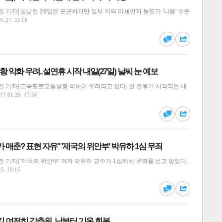
 기자] 설날인 28일은 포근하지만 일부 지역 미세먼지 농도가 '나쁨' 수준
1.27. 21:08
달기
하기
댓글
공유
악화 우려..설연휴 시작 내일(27일) 날씨 눈 예보
진 기자] 고속도로교통상황 악화가 우려되고 있다. 설 연휴가 시작되는 내
17.01.26. 17:58
달기
하기
댓글
공유
 매춘? 표현 자유" '제국의 위안부' 박유하 1심 무죄
 기자] '제국의 위안부' 저자 박유하 교수가 1심에서 무죄를 선고 받았다.
25. 18:15
달기
하기
댓글
공유
길 여전히 강추위..낮부터 기온 회복