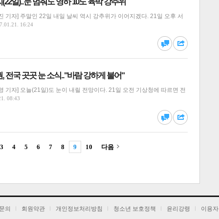
22일)..눈 멈춰도 영하 10도 육박 강추위
 기자] 주말인 22일 내일 날씨 역시 강추위가 이어지겠다. 21일 오후 서
7.01.21. 16:24
달기
하기
댓글
공유
 전국 곳곳 눈 소식.."바람 강하게 불어"
 기자] 오늘(21일)도 눈이 내릴 전망이다. 21일 오전 기상청에 따르면 전
21. 08:43
달기
하기
댓글
공유
3
4
5
6
7
8
9
10
다음
달기
하기
댓글
공유
문의
회원약관
개인정보처리방침
청소년 보호정책
윤리강령
이용자