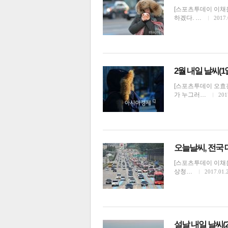
[스포츠투데이 이채
하겠다. …
2017.
2월 내일 날씨(
[스포츠투데이 오효진
가 누그러…
201
오늘날씨, 전국 
[스포츠투데이 이채윤
상청…
2017.01.
설날 내일 날씨(