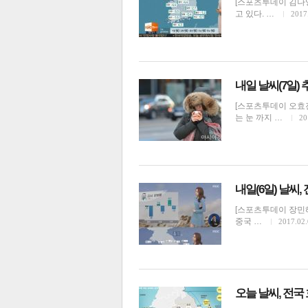
[스포츠투데이 김나영
고 있다. …
2017
전
로그
즐겨찾기
내일 날씨(7일)
[스포츠투데이 오효진
많이 본 뉴스
최신 뉴스
연예
스포
는 눈 까지 …
20
내일(6일) 날씨
[스포츠투데이 장민혜
중국 …
2017.02.
공연·전시·책
오늘 날씨, 전국