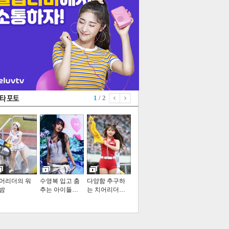
1
/ 2
어리더의 워
수영복 입고 춤
다양함 추구하
밤
추는 아이돌…
는 치어리더…