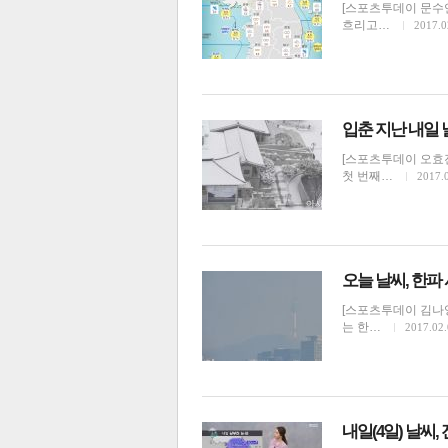
[스포츠투데이 문수연
흐리고…
2017.0
입춘 지난 내일 
[스포츠투데이 오효진
첫 번째…
2017.0
오늘 날씨, 한파 
[스포츠투데이 김나영
는 한…
2017.02.
내일(4일) 날씨,