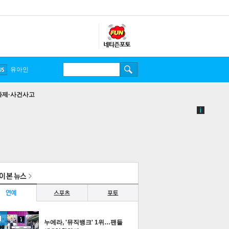
유아인
화제·사건사고
누에라, '뮤직뱅크' 1위…팬들