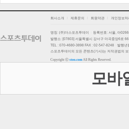
회사소개
제휴문의
회원약관
개인정보처
명칭: (주)더스포츠투데이
등록번호: 서울, 아026
발행소: [07803] 서울특별시 강서구 마곡중앙6로 66,
TEL : 070-4680-3898 FAX : 02-547-8248
발행년월일
스포츠투데이의 모든 콘텐츠(기사)는 저작권법의 보호를
Copyright ⓒ
stoo.com
All Rights Reserved.
모바