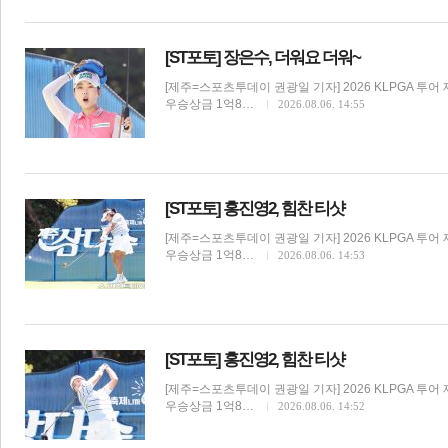
[ST포토] 장은수, 더워요 더워~
[제주=스포츠투데이 권광일 기자] 2026 KLPGA 투어
우승상금 1억8…
2026.08.06. 14:55
체
인
[ST포토] 홍진영2, 힘찬 티샷
[제주=스포츠투데이 권광일 기자] 2026 KLPGA 투어
우승상금 1억8…
2026.08.06. 14:53
[ST포토] 홍진영2, 힘찬 티샷
[제주=스포츠투데이 권광일 기자] 2026 KLPGA 투어
우승상금 1억8…
2026.08.06. 14:52