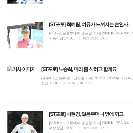
[ST포토] 최예림, 여유가 느껴지는 손인사
[제주=스포츠투데이 권광일 기자] 2026 KLPGA 투어
우승상금 1억8…
2026.08.06. 13:00
[ST포토] 노승희, 머리 좀 식히고 할게요
[제주=스포츠투데이 권광일 기자] 2026 KLPGA 투어 제주
상금 1억8…
2026.08.06. 12:58
[ST포토] 박현경, 얼음주머니 옆에 끼고
[제주=스포츠투데이 권광일 기자] 2026 KLPGA 투어
우승상금 1억8…
2026.08.06. 12:57