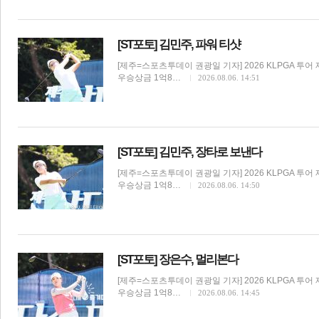
[ST포토] 김민주, 파워 티샷
[제주=스포츠투데이 권광일 기자] 2026 KLPGA 투어
우승상금 1억8…
2026.08.06. 14:51
[ST포토] 김민주, 장타로 보낸다
[제주=스포츠투데이 권광일 기자] 2026 KLPGA 투어
우승상금 1억8…
2026.08.06. 14:50
[ST포토] 장은수, 멀리본다
[제주=스포츠투데이 권광일 기자] 2026 KLPGA 투어
우승상금 1억8…
2026.08.06. 14:45