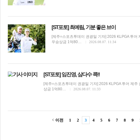
[ST포토] 최예림, 기분 좋은 브이
[제주=스포츠투데이 권광일 기자] 2026 KLPGA 투어
우승상금 1억80…
2026.08.07. 11:34
[ST포토] 임진영, 삼다수 콕!!
[제주=스포츠투데이 권광일 기자] 2026 KLPGA 투어 제주
상금 1억80…
2026.08.07. 11:33
이전
1
2
3
4
5
6
7
8
9