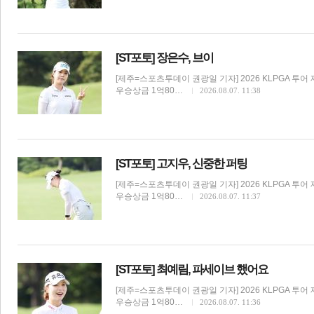
[ST포토] 장은수, 브이
[제주=스포츠투데이 권광일 기자] 2026 KLPGA 투어
우승상금 1억80…
2026.08.07. 11:38
[ST포토] 고지우, 신중한 퍼팅
[제주=스포츠투데이 권광일 기자] 2026 KLPGA 투어
우승상금 1억80…
2026.08.07. 11:37
[ST포토] 최예림, 파세이브 했어요
[제주=스포츠투데이 권광일 기자] 2026 KLPGA 투어
우승상금 1억80…
2026.08.07. 11:36