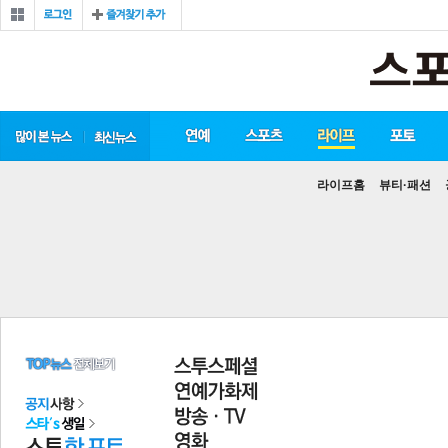
라이프홈
뷰티·패션