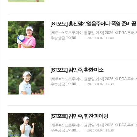
[ST포토] 홍진영2, '얼음주머니' 폭염 준비 끝
[제주=스포츠투데이 권광일 기자] 2026 KLPGA 투어
우승상금 1억80…
2026.08.07. 11:40
[ST포토] 김민주, 환한 미소
[제주=스포츠투데이 권광일 기자] 2026 KLPGA 투어
우승상금 1억80…
2026.08.07. 11:39
기
[ST포토] 김민주, 힘찬 파이팅
[제주=스포츠투데이 권광일 기자] 2026 KLPGA 투어
우승상금 1억80…
2026.08.07. 11:39