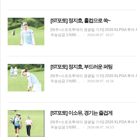
[ST포토] 정지효, 홀컵으로 쏙~
[제주=스포츠투데이 권광일 기자] 2026 KLPGA 투어
우승상금 1억80…
2026.08.07. 16:57
[ST포토] 정지효, 부드러운 퍼팅
[제주=스포츠투데이 권광일 기자] 2026 KLPGA 투어
보
우승상금 1억80…
2026.08.07. 16:56
[ST포토] 이소유, 경기는 즐겁게
[제주=스포츠투데이 권광일 기자] 2026 KLPGA 투어
우승상금 1억80…
2026.08.07. 16:53