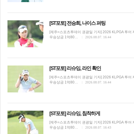
[ST포토] 전승희, 나이스 퍼팅
[제주=스포츠투데이 권광일 기자] 2026 KLPGA 투어
우승상금 1억80…
2026.08.07. 16:44
[ST포토] 리슈잉, 라인 확인
[제주=스포츠투데이 권광일 기자] 2026 KLPGA 투어
우승상금 1억80…
2026.08.07. 16:44
기
[ST포토] 리슈잉, 침착하게
[제주=스포츠투데이 권광일 기자] 2026 KLPGA 투어
우승상금 1억80…
2026.08.07. 16:43