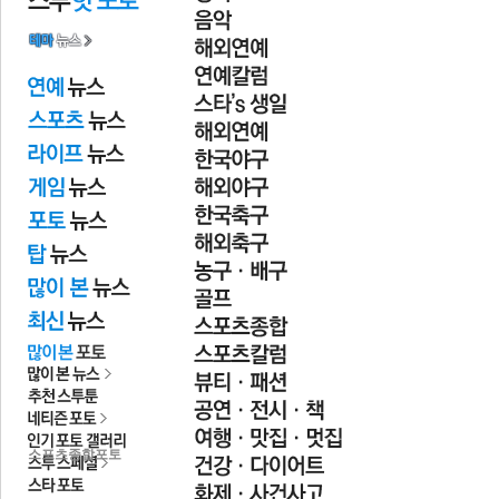
전
로그
즐겨찾기
많이 본 뉴스
최신 뉴스
연예
스포츠
라이프
포토
스포츠종합포토