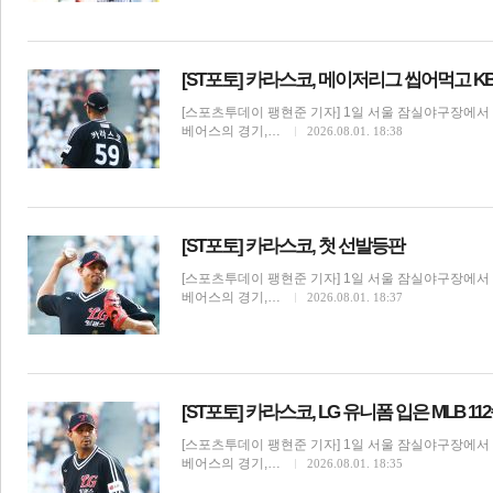
[ST포토] 카라스코, 메이저리그 씹어먹고 K
[스포츠투데이 팽현준 기자] 1일 서울 잠실야구장에서 열
베어스의 경기,…
2026.08.01. 18:38
[ST포토] 카라스코, 첫 선발등판
[스포츠투데이 팽현준 기자] 1일 서울 잠실야구장에서 열
베어스의 경기,…
2026.08.01. 18:37
[ST포토] 카라스코, LG 유니폼 입은 MLB 11
[스포츠투데이 팽현준 기자] 1일 서울 잠실야구장에서 열
베어스의 경기,…
2026.08.01. 18:35