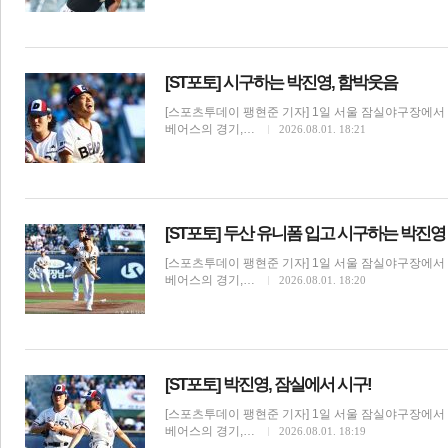
[ST포토] 시구하는 박진영, 함박웃음
[스포츠투데이 팽현준 기자] 1일 서울 잠실야구장에서 열
베어스의 경기,…
2026.08.01. 18:21
[ST포토] 두산 유니폼 입고 시구하는 박진영
[스포츠투데이 팽현준 기자] 1일 서울 잠실야구장에서 열
베어스의 경기,…
2026.08.01. 18:20
[ST포토] 박진영, 잠실에서 시구!
[스포츠투데이 팽현준 기자] 1일 서울 잠실야구장에서 열
베어스의 경기,…
2026.08.01. 18:19