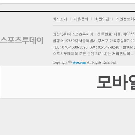
회사소개
제휴문의
회원약관
개인정보처
명칭: (주)더스포츠투데이
등록번호: 서울, 아026
발행소: [07803] 서울특별시 강서구 마곡중앙6로 66,
TEL : 070-4680-3898 FAX : 02-547-8248
발행년월일
스포츠투데이의 모든 콘텐츠(기사)는 저작권법의 보호를
Copyright ⓒ
stoo.com
All Rights Reserved.
모바