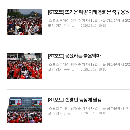
[ST포토] 뜨거운 태양 아래 광화문 축구응원
[스포츠투데이 팽현준 기자] 19일 서울 광화문에서 20
코의 경기 응원…
2026.06.19. 10:19
[ST포토] 응원하는 붉은악마
[스포츠투데이 팽현준 기자] 19일 서울 광화문에서 20
코의 경기 응원…
2026.06.19. 10:18
[ST포토] 손흥민 등장에 열광
[스포츠투데이 팽현준 기자] 19일 서울 광화문에서 20
코의 경기 응원…
2026.06.19. 10:18