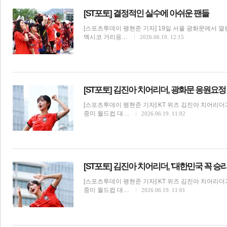
[ST포토] 결정적인 실수에 아쉬운 팬들
[스포츠투데이 팽현준 기자] 19일 서울 광화문에서 열린
멕시코 거리응…
2026.06.19. 12:15
체
인
[ST포토] 김진아 치어리더, 광화문 응원요정
[스포츠투데이 팽현준 기자] KT 위즈 김진아 치어리더가 
중미 월드컵 대…
2026.06.19. 11:02
[ST포토] 김진아 치어리더, '대한민국 꼭 승
[스포츠투데이 팽현준 기자] KT 위즈 김진아 치어리더가 
중미 월드컵 대…
2026.06.19. 11:01