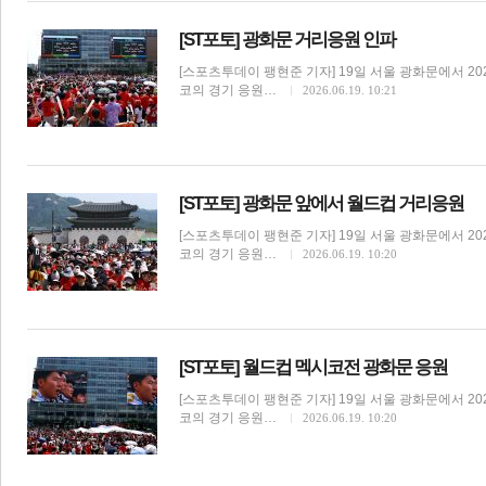
[ST포토] 광화문 거리응원 인파
[스포츠투데이 팽현준 기자] 19일 서울 광화문에서 20
코의 경기 응원…
2026.06.19. 10:21
[ST포토] 광화문 앞에서 월드컵 거리응원
[스포츠투데이 팽현준 기자] 19일 서울 광화문에서 20
코의 경기 응원…
2026.06.19. 10:20
보
[ST포토] 월드컵 멕시코전 광화문 응원
[스포츠투데이 팽현준 기자] 19일 서울 광화문에서 20
코의 경기 응원…
2026.06.19. 10:20