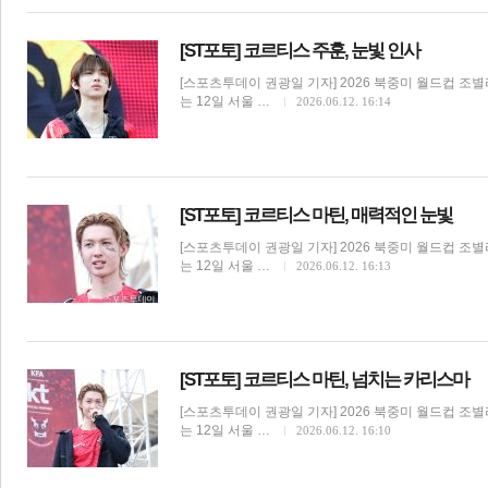
[ST포토] 코르티스 주훈, 눈빛 인사
[스포츠투데이 권광일 기자] 2026 북중미 월드컵 조
는 12일 서울 …
2026.06.12. 16:14
[ST포토] 코르티스 마틴, 매력적인 눈빛
[스포츠투데이 권광일 기자] 2026 북중미 월드컵 조
는 12일 서울 …
2026.06.12. 16:13
[ST포토] 코르티스 마틴, 넘치는 카리스마
기
[스포츠투데이 권광일 기자] 2026 북중미 월드컵 조
는 12일 서울 …
2026.06.12. 16:10