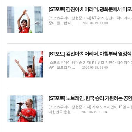
[ST포토] 김진아 치어리더, 광화문에서 미모
[스포츠투데이 팽현준 기자] KT 위즈 김진아 치어리더가 
중미 월드컵 대…
2026.06.19. 11:00
[ST포토] 김진아 치어리더, 아침부터 열정적
[스포츠투데이 팽현준 기자] KT 위즈 김진아 치어리더가 
중미 월드컵 대…
2026.06.19. 11:00
[ST포토] 노브레인, 한국 승리 기원하는 공연
[스포츠투데이 팽현준 기자] 가수 노브레인이 19일 서울
대한민국 응원…
2026.06.19. 10:58