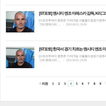
[ST포토] 맨시티 엔조 마레스카 감독, K리그
[스포츠투데이 팽현준 기자] 5일 서울월드컵경기장에서 
그와 맨체스터 …
2026.08.05. 20:09
[ST포토] 한국서 경기 치르는 맨시티 엔조 
[스포츠투데이 팽현준 기자] 5일 서울월드컵경기장에서 
그와 맨체스터 …
2026.08.05. 20:08
이전
1
2
3
4
5
6
7
8
9