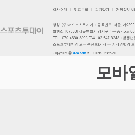
회사소개
제휴문의
회원약관
개인정보처
명칭: (주)더스포츠투데이
등록번호: 서울, 아026
발행소: [07803] 서울특별시 강서구 마곡중앙6로 66,
TEL : 070-4680-3898 FAX : 02-547-8248
발행년월일
스포츠투데이의 모든 콘텐츠(기사)는 저작권법의 보호를
Copyright ⓒ
stoo.com
All Rights Reserved.
모바