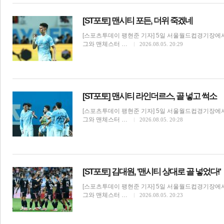
[ST포토] 맨시티 포든, 더위 죽겠네
[스포츠투데이 팽현준 기자] 5일 서울월드컵경기장에서 
그와 맨체스터 …
2026.08.05. 20:29
[ST포토] 맨시티 라인더르스, 골 넣고 썩소
[스포츠투데이 팽현준 기자] 5일 서울월드컵경기장에서 
그와 맨체스터 …
2026.08.05. 20:28
[ST포토] 김대원, '맨시티 상대로 골 넣었다!'
[스포츠투데이 팽현준 기자] 5일 서울월드컵경기장에서 
그와 맨체스터 …
2026.08.05. 20:23