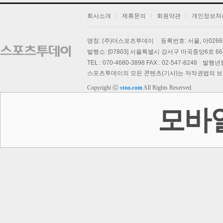
회사소개
제휴문의
회원약관
개인정보처
명칭: (주)더스포츠투데이
등록번호: 서울, 아026
발행소: [07803] 서울특별시 강서구 마곡중앙6로 66,
TEL : 070-4680-3898 FAX : 02-547-8248
발행년월일
스포츠투데이의 모든 콘텐츠(기사)는 저작권법의 보호를
Copyright ⓒ
stoo.com
All Rights Reserved.
모바