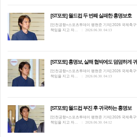
[ST포토] 월드컵 두 번째 실패한 홍명보호
[인천공항=스포츠투데이 팽현준 기자] 2026 국제축구연
책임을 지고 자…
2026.06.30. 04:13
[ST포토] 홍명보, 살해 협박에도 덤덤하게 
[인천공항=스포츠투데이 팽현준 기자] 2026 국제축구연
책임을 지고 자…
2026.06.30. 04:13
[ST포토] 월드컵 부진 후 귀국하는 홍명보
[인천공항=스포츠투데이 팽현준 기자] 2026 국제축구연
책임을 지고 자…
2026.06.30. 04:12