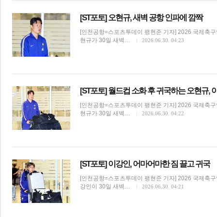
[ST포토] 오현규, 새벽 공항 인파에 깜짝
[인천공항=스포츠투데이 팽현준 기자] 2026 국제축구연
현규가 30일 새벽…
2026.06.30. 04:23
[ST포토] 월드컵 소화 후 귀국하는 오현규,
[인천공항=스포츠투데이 팽현준 기자] 2026 국제축구연
현규가 30일 새벽…
2026.06.30. 04:22
보
[ST포토] 이강인, 어마어마한 짐 끌고 귀국
[인천공항=스포츠투데이 팽현준 기자] 2026 국제축구연
강인이 30일 새벽…
2026.06.30. 04:21