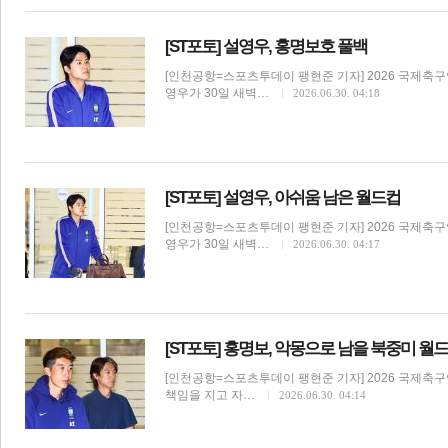
[ST포토] 설영우, 홍명보호 풀백
[인천공항=스포츠투데이 팽현준 기자] 2026 국제축구연
영우가 30일 새벽…
2026.06.30. 04:18
[ST포토] 설영우, 아쉬움 남은 월드컵
[인천공항=스포츠투데이 팽현준 기자] 2026 국제축구연
영우가 30일 새벽…
2026.06.30. 04:17
[ST포토] 홍명보, 악몽으로 남을 북중미 월
기
[인천공항=스포츠투데이 팽현준 기자] 2026 국제축구연
책임을 지고 자…
2026.06.30. 04:14