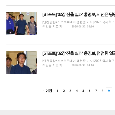
[ST포토] '32강 진출 실패' 홍명보, 시선은 당
[인천공항=스포츠투데이 팽현준 기자] 2026 국제축구연
책임을 지고 자…
2026.06.30. 04:10
[ST포토] '32강 진출 실패' 홍명보, 덤덤한 
[인천공항=스포츠투데이 팽현준 기자] 2026 국제축구연
책임을 지고 자…
2026.06.30. 04:10
이전
1
2
3
4
5
6
7
8
9