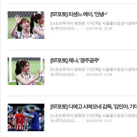
[ST포토] 리센느 메이, '안녕~'
[스포츠투데이 팽현준 기자] 9일 서울월드컵경기장에서
와 AT.마드리드…
2026.08.09. 22:40
[ST포토] 제나, '경주공주'
[스포츠투데이 팽현준 기자] 9일 서울월드컵경기장에서
와 AT.마드리드…
2026.08.09. 22:38
[ST포토] 디에고 시메오네 감독, '강인아, 기
기
[스포츠투데이 팽현준 기자] 9일 서울월드컵경기장에서
와 AT.마드리드…
2026.08.09. 22:37