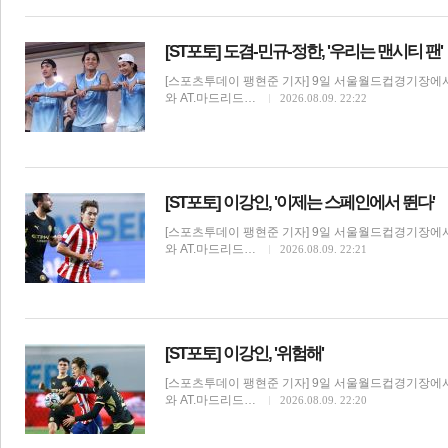
[ST포토] 도겸-민규-정한, '우리는 맨시티 팬'
[스포츠투데이 팽현준 기자] 9일 서울월드컵경기장에서
와 AT.마드리드…
2026.08.09. 22:22
[ST포토] 이강인, '이제는 스페인에서 뛴다'
[스포츠투데이 팽현준 기자] 9일 서울월드컵경기장에서
와 AT.마드리드…
2026.08.09. 22:21
[ST포토] 이강인, '위험해'
[스포츠투데이 팽현준 기자] 9일 서울월드컵경기장에서
와 AT.마드리드…
2026.08.09. 22:20