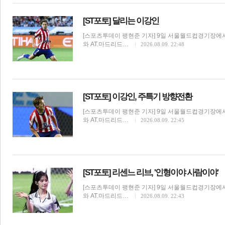
[ST포토] 달리는 이강인
[스포츠투데이 팽현준 기자] 9일 서울월드컵경기장에서
와 AT.마드리드…
2026.08.09. 22:48
[ST포토] 이강인, 주특기 방향전환
[스포츠투데이 팽현준 기자] 9일 서울월드컵경기장에서
와 AT.마드리드…
2026.08.09. 22:45
[ST포토] 리센느 리브, '인형이야 사람이야'
[스포츠투데이 팽현준 기자] 9일 서울월드컵경기장에서
와 AT.마드리드…
2026.08.09. 22:43