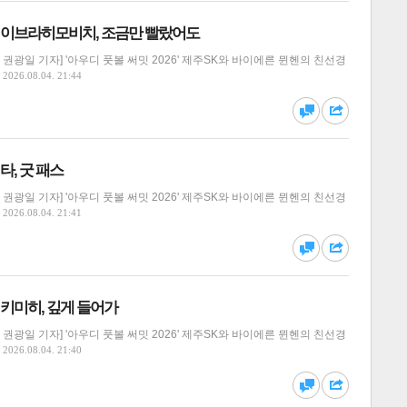
댓글
공유
존 이브라히모비치, 조금만 빨랐어도
권광일 기자] '아우디 풋볼 써밋 2026' 제주SK와 바이에른 뮌헨의 친선경
2026.08.04. 21:44
댓글
공유
 타, 굿 패스
권광일 기자] '아우디 풋볼 써밋 2026' 제주SK와 바이에른 뮌헨의 친선경
2026.08.04. 21:41
댓글
공유
아 키미히, 깊게 들어가
권광일 기자] '아우디 풋볼 써밋 2026' 제주SK와 바이에른 뮌헨의 친선경
2026.08.04. 21:40