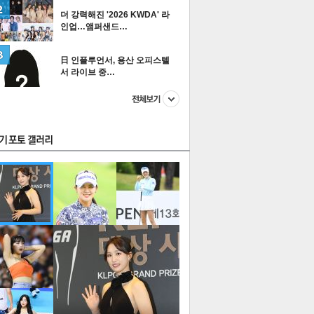
더 강력해진 '2026 KWDA' 라
인업…앰퍼샌드…
日 인플루언서, 용산 오피스텔
스투펀
서 라이브 중…
US
이 본 뉴스
스포츠
포토