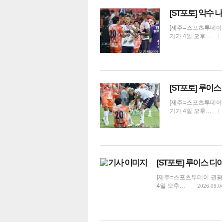
[ST포토] 악수
[제주=스포츠투데이 
기가 4일 오후…
체
인
[ST포토] 루이스
[제주=스포츠투데이 
기가 4일 오후…
[ST포토] 루이스 디
[제주=스포츠투데이 권광일
4일 오후…
2026.08.0