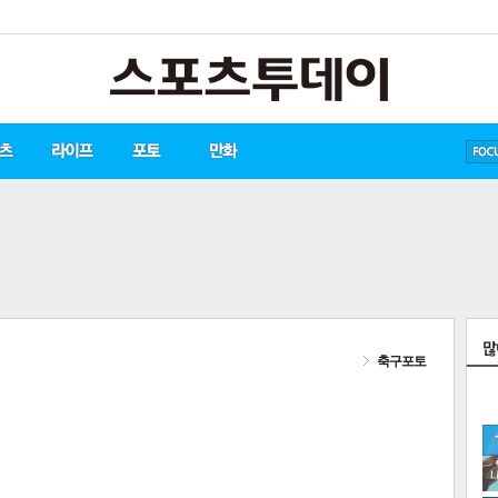
방탄소년단
손흥민
유아인
축구포토