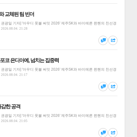
댓글
공유
재와 교체된 팀 빈더
권광일 기자] '아우디 풋볼 써밋 2026' 제주SK와 바이에른 뮌헨의 친선경
2026.08.04. 21:28
달기
하기
댓글
공유
 사포코 은디아예, 넘치는 집중력
권광일 기자] '아우디 풋볼 써밋 2026' 제주SK와 바이에른 뮌헨의 친선경
2026.08.04. 21:17
달기
하기
댓글
공유
 과감한 공격
권광일 기자] '아우디 풋볼 써밋 2026' 제주SK와 바이에른 뮌헨의 친선경
2026.08.04. 21:05
달기
하기