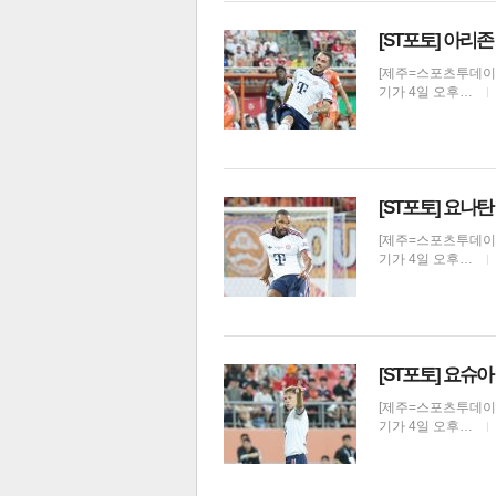
[ST포토] 아리
[제주=스포츠투데이 
기가 4일 오후…
[ST포토] 요나탄
[제주=스포츠투데이 
기가 4일 오후…
보
[ST포토] 요슈
[제주=스포츠투데이 
기가 4일 오후…