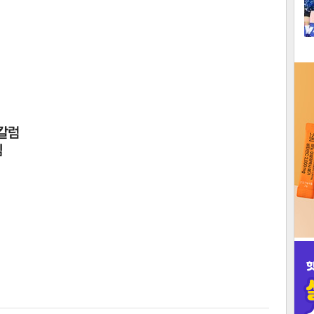
2
3
인