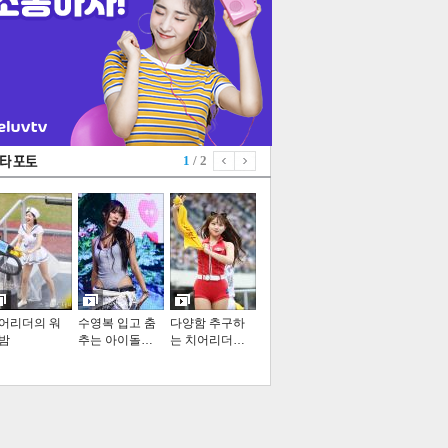
1
/ 2
어리더의 워
수영복 입고 춤
다양함 추구하
밤
추는 아이돌…
는 치어리더…