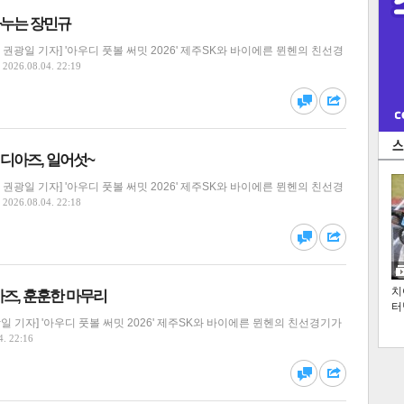
 나누는 장민규
권광일 기자] '아우디 풋볼 써밋 2026' 제주SK와 바이에른 뮌헨의 친선경
2026.08.04. 22:19
 디아즈, 일어섯~
권광일 기자] '아우디 풋볼 써밋 2026' 제주SK와 바이에른 뮌헨의 친선경
2026.08.04. 22:18
치
아즈, 훈훈한 마무리
터
 기자] '아우디 풋볼 써밋 2026' 제주SK와 바이에른 뮌헨의 친선경기가
4. 22:16