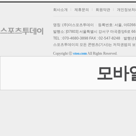
회사소개
제휴문의
회원약관
개인정보처
명칭: (주)더스포츠투데이
등록번호: 서울, 아026
발행소: [07803] 서울특별시 강서구 마곡중앙6로 66,
TEL : 070-4680-3898 FAX : 02-547-8248
발행년월일
스포츠투데이의 모든 콘텐츠(기사)는 저작권법의 보호를
Copyright ⓒ
stoo.com
All Rights Reserved.
모바