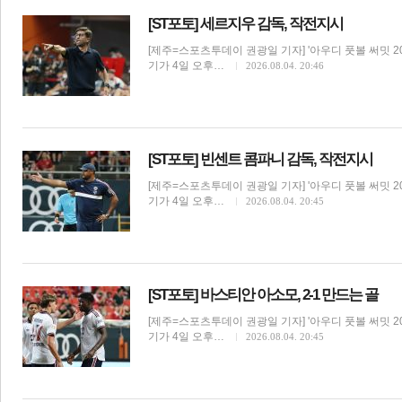
[ST포토] 세르지우 감독, 작전지시
[제주=스포츠투데이 권광일 기자] '아우디 풋볼 써밋 2
기가 4일 오후…
2026.08.04. 20:46
체
인
[ST포토] 빈센트 콤파니 감독, 작전지시
[제주=스포츠투데이 권광일 기자] '아우디 풋볼 써밋 2
기가 4일 오후…
2026.08.04. 20:45
[ST포토] 바스티안 아소모, 2-1 만드는 골
[제주=스포츠투데이 권광일 기자] '아우디 풋볼 써밋 2
기가 4일 오후…
2026.08.04. 20:45