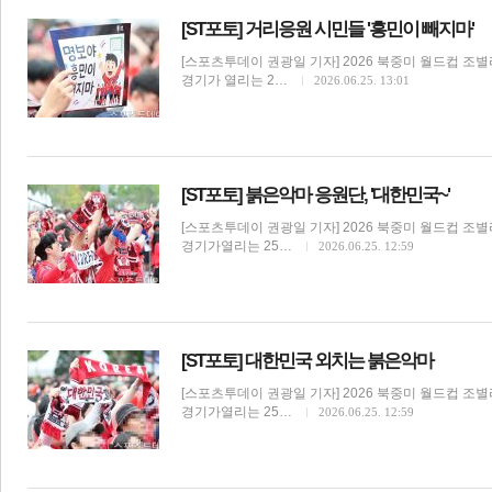
[ST포토] 거리응원 시민들 '흥민이 빼지마'
[스포츠투데이 권광일 기자] 2026 북중미 월드컵 
경기가 열리는 2…
2026.06.25. 13:01
체
인
[ST포토] 붉은악마 응원단, '대한민국~'
[스포츠투데이 권광일 기자] 2026 북중미 월드컵 
경기가열리는 25…
2026.06.25. 12:59
[ST포토] 대한민국 외치는 붉은악마
[스포츠투데이 권광일 기자] 2026 북중미 월드컵 
경기가열리는 25…
2026.06.25. 12:59