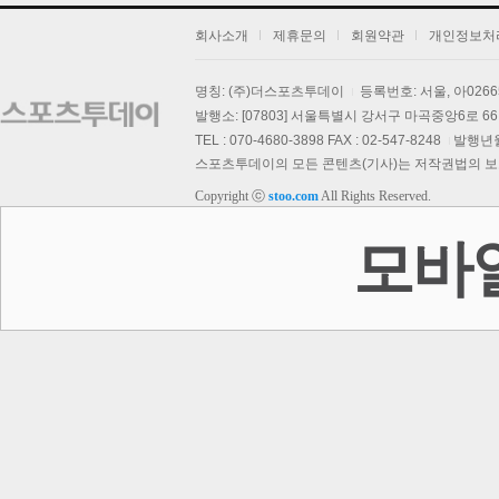
회사소개
제휴문의
회원약관
개인정보처
명칭: (주)더스포츠투데이
등록번호: 서울, 아026
발행소: [07803] 서울특별시 강서구 마곡중앙6로 66,
TEL : 070-4680-3898 FAX : 02-547-8248
발행년월일
스포츠투데이의 모든 콘텐츠(기사)는 저작권법의 보호를
Copyright ⓒ
stoo.com
All Rights Reserved.
모바