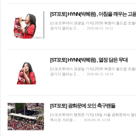
[ST포토] HYNN(박혜원) , 아침을 깨우는 고
[스포츠투데이 권광일 기자] 2026 북중미 월드컵 
경기가 열리는 2…
2026.06.25. 10:22
[ST포토] HYNN(박혜원) , 열정 담은 무대
[스포츠투데이 권광일 기자] 2026 북중미 월드컵 
경기가 열리는 2…
2026.06.25. 10:19
[ST포토] 광화문에 모인 축구팬들
기
[스포츠투데이 팽현준 기자] 19일 서울 광화문에서 열린
멕시코 거리응…
2026.06.19. 12:58