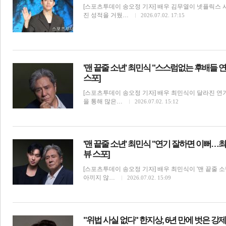
[스포츠투데이 송오정 기자] 배우 김무열이 넷플릭스 시
진 성적을 거뒀…
2026.07.02. 17:15
'맨 끝줄 소년' 최민식 "스스럼없는 후배들 
스포]
체
인
[스포츠투데이 송오정 기자] 배우 최민식이 달라진 연기
을 통해 많은…
2026.07.02. 15:12
'맨 끝줄 소년' 최민식 "연기 잘하면 이뻐…
뷰 스포]
[스포츠투데이 송오정 기자] 배우 최민식이 '맨 끝줄 
아끼지 않…
2026.07.02. 15:09
"위법 사실 없다" 한지상, 6년 만에 벗은 강제