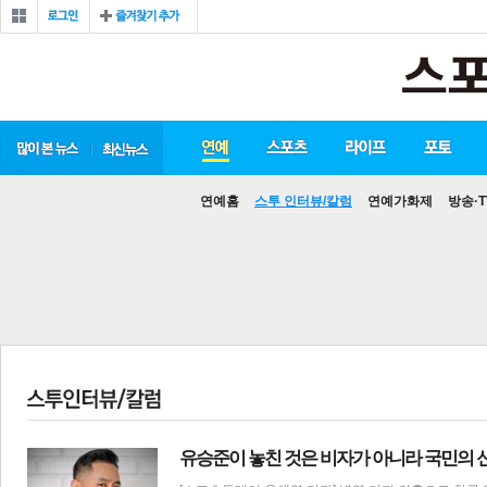
연예홈
스투 인터뷰/칼럼
연예가화제
방송·T
유승준이 놓친 것은 비자가 아니라 국민의 신