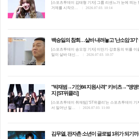
[스포츠투데이 김태형 기자] 그룹 리센느가 눈에 띄는 
거제를 시작으…
2026.07.03. 10:14
백승일의 참회…샅바 내려놓고 '난소암 3기' 
[스포츠투데이 송오정 기자] 이만기·강호동의 뒤를 
일이 샅바 대신…
2026.07.03. 10:37
"박재범→기안84 지원사격" 키비츠→"앵앵앵
지 [ST위클리]
[스포츠투데이 취재팀] 'ST위클리'는 스포츠투데이 기
서 일어난 일…
2026.07.03. 11:00
김무열, 판자촌 소년이 글로벌 1위가 되기까지