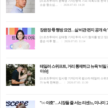
[스포츠투데이 윤혜영 기자] 병역 기피 의혹으로 한국
소송 항소심…
2026.07.03. 14:20
전
로그
즐겨찾기
장윤정 母 행방 묘연…삶 비관 편지 공개 속 '최
[스포츠투데이 김태형 기자] 투자 사기 혐의를 받고 있
많이 본 뉴스
최신 뉴스
연예
스포츠
라이프
포토
중순 이후 행…
2026.07.03. 11:14
테일러 스위프트, 거리 통제하고 뉴욕 '비밀 결
이슈]
[스포츠투데이 임시령 기자] 미국 팝스타 테일러 스위
가 뉴욕 한복판…
2026.07.03. 11:30
스투 인터뷰/칼럼
"○○ 야호"…시장들 줄 서는 리센느, 미나미 