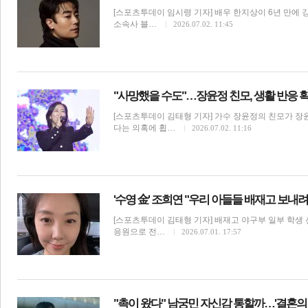
[스포츠투데이 임시령 기자] 배우 한지상이 6년 만에 
소속사 블…
2026.07.02. 11:45
"사망했을 수도"…장윤정 친모, 생활 반응 확인
[스포츠투데이 김태형 기자] 가수 장윤정의 친모가 장
다는 의혹에 휩…
2026.07.02. 11:16
'수영 金' 조희연 "우리 아들들 배재고 보내려
[스포츠투데이 김태형 기자] 배재고 야구부 일부 학생
응원으로 전…
2026.07.01. 17:57
"촉이 왔다" 남궁민 자신감 통할까…'결혼의 