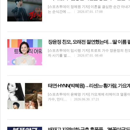
[스포츠투데이 정예원 기자] 이혼을 결심한 순간 아내
는 순식간에 …
2026.07.01. 17:08
장윤정 친모, 오래전 절연했는데…딸 이름 팔아
[스포츠투데이 임시령 기자] 트로트 가수 장윤정의 친모
자 사기를 벌…
2026.07.01. 08:48
보
태연·HYNN(박혜원)→리센느·황가람, 가요계
[스포츠투데이 윤혜영 기자] 가요계에 리메이크 열풍이
가수, 인디…
2026.06.30. 17:21
배재고 지역비하 구호 후폭풍…'불꽃야구'도 