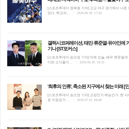
[스포츠투데이 정예원 기자] 고교 야구 경기에서 나온
있다. 학교의…
2026.06.30. 17:45
갤럭시코퍼레이션, 태민·류준열·유아인에 거액
기나 [ST포커스]
[스포츠투데이 송오정 기자] 어제 오늘, 배우 류준열
이란 소식들이…
2026.06.30. 16:55
'최후의 인류', 축소된 지구에서 찾는 미래 [
[스포츠투데이 송오정 기자] 교양인가 예능인가. 현 
운 이정표가 …
2026.07.02. 08:00