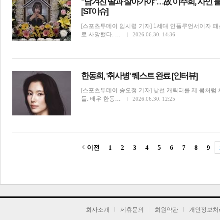
"남겨진 딸과 살아가야"…故 이주희, 사인 
[ST이슈]
[스포츠투데이 임시령 기자] 1세대 인플루언서이자 패
로 사망했다. …
2026.06.30. 14:36
한동희, '취사병' 퀘스트 완료 [인터뷰]
[스포츠투데이 송오정 기자] 낯선 캐릭터를 제 몸처럼
들. 배우 한동…
2026.06.30. 12:25
이전
1
2
3
4
5
6
7
8
9
기
회사소개
제휴문의
회원약관
개인정보처