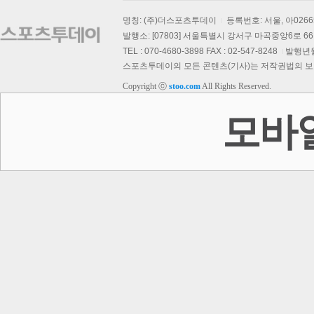
명칭: (주)더스포츠투데이
등록번호: 서울, 아026
발행소: [07803] 서울특별시 강서구 마곡중앙6로 66,
TEL : 070-4680-3898 FAX : 02-547-8248
발행년월일
스포츠투데이의 모든 콘텐츠(기사)는 저작권법의 보호를
Copyright ⓒ
stoo.com
All Rights Reserved.
모바