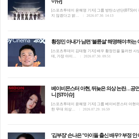
이슈]
[스포츠투데이 윤혜영 기자] 그룹 방탄소년단(BTS)이
지 않겠다고 밝…
2026.07.30. 14:13
황정민 아내가 남편 '불륜설' 해명해야 하는 
체
인
[스포츠투데이 김태형 기자] 배우 황정민을 둘러싼 사
데, 가장 아이…
2026.07.30. 09:51
베이비몬스터 아현, 뒤늦은 의상 논란…공연
니 [ST이슈]
[스포츠투데이 윤혜영 기자] 그룹 베이비몬스터 아현이
한 무대 의상…
2026.07.29. 16:59
'김부장' 손나은 "아이돌 출신 배우? 부정 안