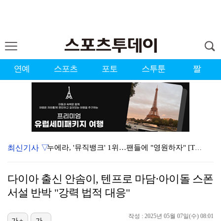
연예
스포츠
포토
스투툰
짤
최신기사 ▽
누에라, '뮤직뱅크' 1위…팬들에 "영원하자" [TV캡…
강채연, 제주삼다수 2R 깜짝 선두 도약…박민지 공동 …
다이아 출신 안솜이, 텐프로 마담·아이돌 스폰
폭발까지 5분…안보현·정은채, 목숨 건 사투 시작(재벌…
서설 반박 "강력 법적 대응"
서장훈 감독 "내 능력 부족" 자책하게 만든 펜타곤과의…
작성 : 2025년 05월 07일(수) 08:01
가+
가-
대한축구협회의 '심판 성접대'…최악의 경우 런던 올림픽…