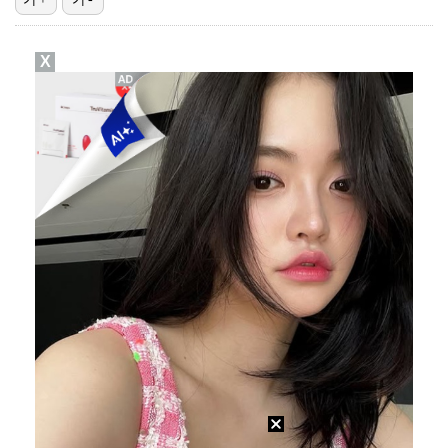
이강인, 아틀레티코 마드리드 첫 훈련 진행…9일 맨시티…
X
폭발물 지킨 안보현, '악마 교관' 정은채와 재회(재벌…
대놓고 '심판 마사지'로 결재 받기도…최종 결재권자는 …
'1라운드 115위' 김민별, 2라운드 7타 줄이며 7…
외신까지 퍼지고 있는 축구협회 성접대 논란…2002 한…