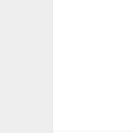
스북
터 공
달기
공유
버블
관련뉴스