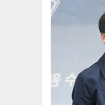
전
로그
즐겨찾기
많이 본 뉴스
최신 뉴스
연예
스포
페이
트위
댓글
밴드
네이