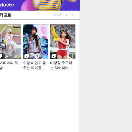
1
/ 2
어리더의 워
수영복 입고 춤
다양함 추구하
밤
추는 아이돌…
는 치어리더…