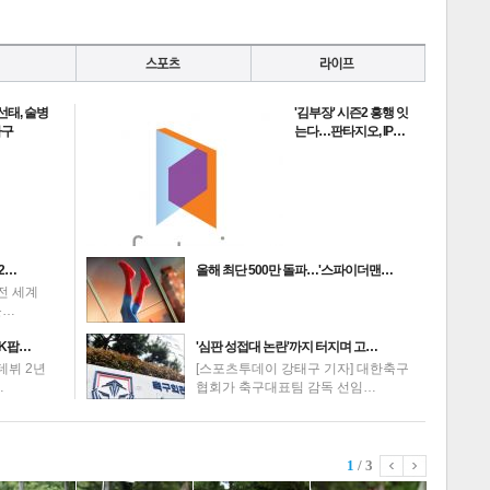
선태, 술병
'김부장' 시즌2 흥행 잇
하구
는다…판타지오, IP…
2…
올해 최단 500만 돌파…'스파이더맨…
전 세계
를…
K팝…
'심판 성접대 논란'까지 터지며 고…
데뷔 2년
[스포츠투데이 강태구 기자] 대한축구
…
협회가 축구대표팀 감독 선임…
1
/ 3