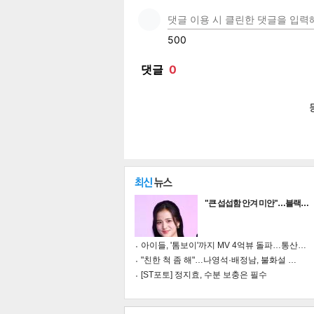
페이
트위
카카
밴드
네이
공유
유
로그
"큰 섭섭함 안겨 미안"…블랙…
아이들, '톰보이'까지 MV 4억뷰 돌파…통산…
"친한 척 좀 해"…나영석·배정남, 불화설 …
[ST포토] 정지효, 수분 보충은 필수