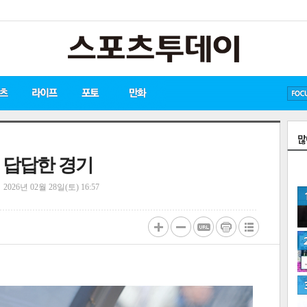
손흥민
유아인
송중기
, 답답한 경기
정
2026년 02월 28일(토) 16:57