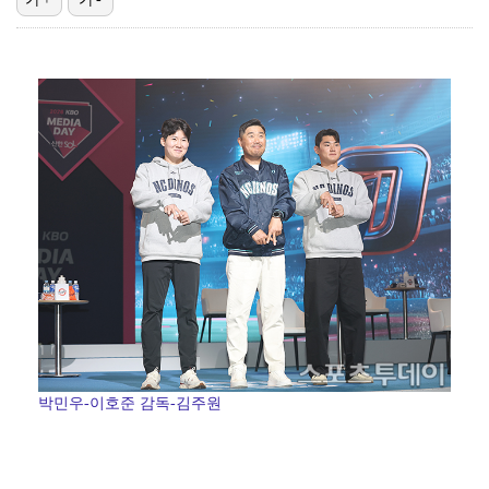
박지훈, 9월 잠실실내체육관서 앙코르 콘서트 개최
청문회부터 압수수색·심판 성접대 의혹까지…월드컵 탈락이…
박문성 "축구협회 성접대 의혹? 사실이면 국제 망신…사…
"기분 맞춰주려고" 축구협회, 외국인 심판 성접대 의혹…
폭로자 "황정민, 본인 말에 책임져야…내가 사생활에 초…
박민우-이호준 감독-김주원