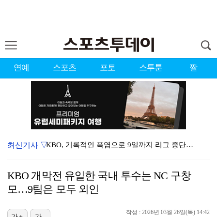
연예
스포츠
포토
스투툰
짤
최신기사 ▽
KBO, 기록적인 폭염으로 9일까지 리그 중단…내달 6…
대한축구협회, 외국인 심판 7차례 성접대 의혹…이 기간…
KBO 개막전 유일한 국내 투수는 NC 구창
이강인, 드디어 아틀레티코 선수단과 만났다…시메오네 감…
모…9팀은 모두 외인
3승 사냥 시동 건 서교림 "샷·퍼트 만족스러워…좋은 …
작성 : 2026년 03월 26일(목) 14:42
가+
가-
"우산으로 때려"vs"그런 적 없다"…23기 부부 엇갈…