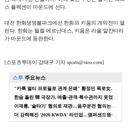
스 플렉센이 마운드에 선다.
대전 한화생명볼파크에선 한화와 키움의 개막전이 열
린다. 한화는 윌켈 에르난데스, 키움은 라울 알칸타라
가 마운드에 등판한다.
[스포츠투데이 강태구 기자 sports@stoo.com]
스투
주요뉴스
"카톡 멀티 프로필로 관계 은폐" 황정민 폭로女, 문자…
한숨 돌린 韓 극장가, 매출·관객·특수관까지 웃었다 […
이재룡, '술타기' 혐의로 재판…음주운전 혐의는 미적용…
더 강력해진 '2026 KWDA' 라인업…앰퍼샌드원·나…