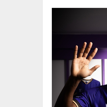
전
로그
즐겨찾기
많이 본 뉴스
최신 뉴스
연예
스포
페이
트위
댓글
밴드
네이