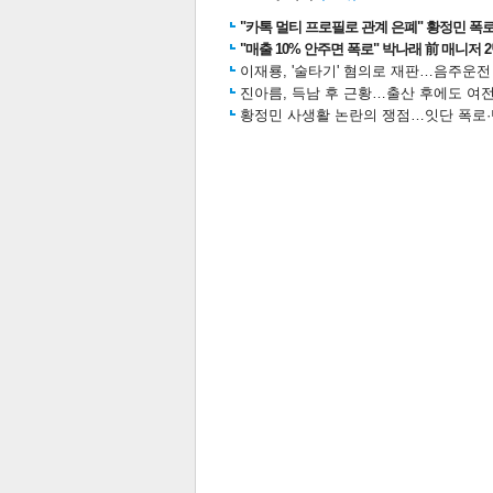
"카톡 멀티 프로필로 관계 은폐" 황정민 폭로女
"매출 10% 안주면 폭로" 박나래 前 매니저 
이재룡, '술타기' 혐의로 재판…음주운
진아름, 득남 후 근황…출산 후에도 여전
황정민 사생활 논란의 쟁점…잇단 폭로·반
보