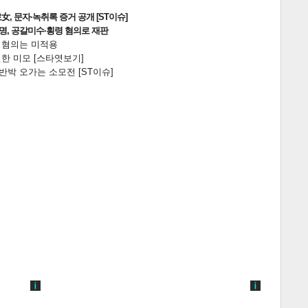
, 문자·녹취록 증거 공개 [ST이슈]
2명, 공갈미수·횡령 혐의로 재판
전 혐의는 미적용
한 미모 [스타엿보기]
박 오가는 소모전 [ST이슈]