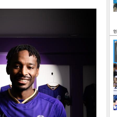
츠
라이프
포토
만화
FOC
많
연예
1
2
텍스
텍스
url 복
인쇄
목록