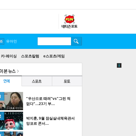
송중기
카·레이싱
스포츠칼럼
e스포츠/게임
"우산으로 때려"vs"그런 적
없다"…23기 부…
박지훈, 9월 잠실실내체육관서
앙코르 콘서…