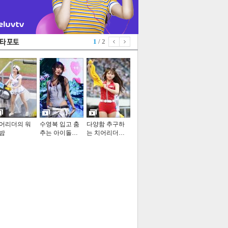
1
/ 2
어리더의 워
수영복 입고 춤
다양함 추구하
밤
추는 아이돌…
는 치어리더…