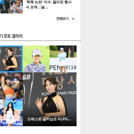
'학폭 논란' 지수, 필리핀 행사
서 포착…달…
스투펀
US
이 본 뉴스
스포츠
포토
드레스로 갈아입은 KLPGA …