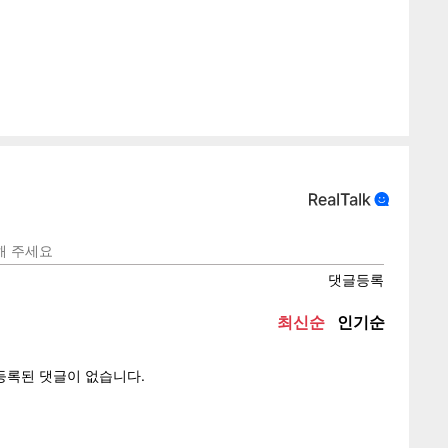
텍스
텍스
url 복
인쇄
목록