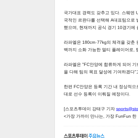
국가대표 경력도 갖추고 있다. 스웨덴 U
국적인 르완다를 선택해 A대표팀으로 발
스북
터 공
달기
공유
버블
했으며, 현재까지 공식 경기 10경기에
라파엘은 180cm·77kg의 체격을 갖
백까지 소화 가능한 멀티 플레이어로, 
라파엘은 "FC안양에 합류하게 되어 기
을 다해 팀의 목표 달성에 기여하겠다"
한편 FC안양은 등록 기간 내 정상적으
대로 선수 등록이 이뤄질 예정이다.
[스포츠투데이 강태구 기자
sports@st
<가장 가까이 만나는, 가장 FunFun 