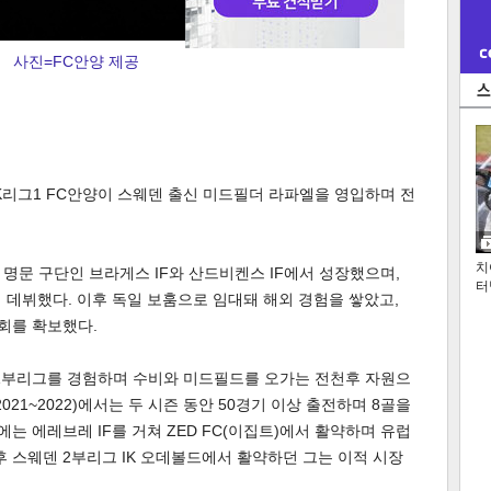
사진=FC안양 제공
K리그1 FC안양이 스웨덴 출신 미드필더 라파엘을 영입하며 전
치
명문 구단인 브라게스 IF와 산드비켄스 IF에서 성장했으며,
터
에 데뷔했다. 이후 독일 보훔으로 임대돼 해외 경험을 쌓았고,
기회를 확보했다.
 1부리그를 경험하며 수비와 미드필드를 오가는 전천후 자원으
021~2022)에서는 두 시즌 동안 50경기 이상 출전하며 8골을
에는 에레브레 IF를 거쳐 ZED FC(이집트)에서 활약하며 유럽
후 스웨덴 2부리그 IK 오데볼드에서 활약하던 그는 이적 시장