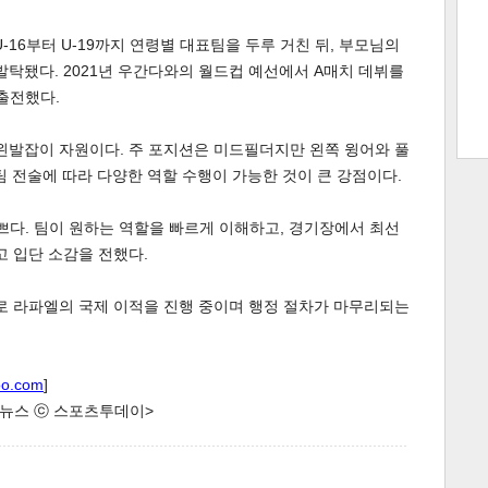
-16부터 U-19까지 연령별 대표팀을 두루 거친 뒤, 부모님의
탁됐다. 2021년 우간다와의 월드컵 예선에서 A매치 데뷔를
트 크
트 축
사
하기
보기
 출전했다.
스
춘 왼발잡이 자원이다. 주 포지션은 미드필더지만 왼쪽 윙어와 풀
팀 전술에 따라 다양한 역할 수행이 가능한 것이 큰 강점이다.
쁘다. 팀이 원하는 역할을 빠르게 이해하고, 경기장에서 최선
고 입단 소감을 전했다.
로 라파엘의 국제 이적을 진행 중이며 행정 절차가 마무리되는
oo.com
]
한 뉴스 ⓒ 스포츠투데이>