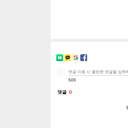
페이
트위
카카
밴드
네이
기