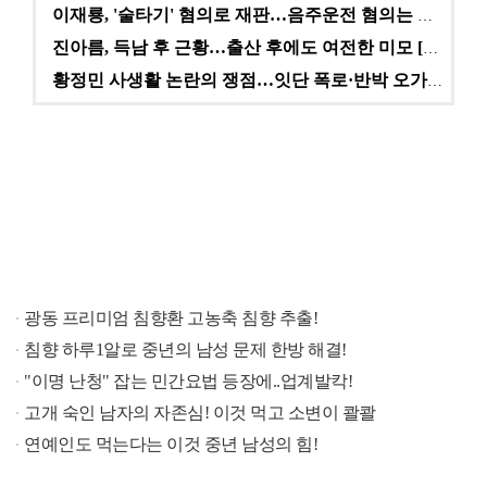
이재룡, '술타기' 혐의로 재판…음주운전 혐의는 미적용…
진아름, 득남 후 근황…출산 후에도 여전한 미모 [스타…
황정민 사생활 논란의 쟁점…잇단 폭로·반박 오가는 소모…