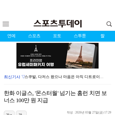
연예
스포츠
포토
스투툰
짤
최신기사 ▽
스쿠발, 다저스 왔으나 마음은 아직 디트로이트에…"다시…
[ST포토] 박현경, 고민고민
한화 이글스, '몬스터월' 넘기는 홈런 치면 보
이민규, KPGA 데이비드골프 투어 15회 대회 우승……
너스 100만 원 지급
[ST포토] 김민선7, 라인 확인
작성 : 2026년 03월 27일(금) 17:29
[ST포토] 박현경, 집중하자
가+
가-