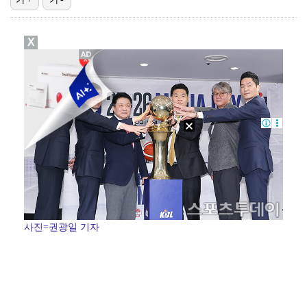
이강인, 드디어 아틀레티코 선수단과 만났다…시메오네 감…
X
10주년인데 40명뿐?…블랙핑크 행사 공지에 팬심 폭발…
광주, 공격형 미드필더 김종석 영입…"K리그1 뛸 기회…
투수 복귀 미뤄지고 있는 오타니 "조금씩 좋아져…서두르…
[ST포토] 스트레이 키즈 승민, '두손 모으고'
사진=권광일 기자