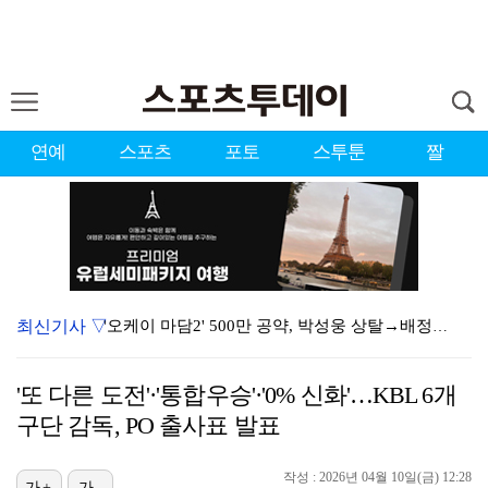
연예
스포츠
포토
스투툰
짤
최신기사 ▽
'오케이 마담2' 500만 공약, 박성웅 상탈→배정남은…
"연락말라" 황정민VS"녹취 다 올려" 폭로녀 A 씨,…
'또 다른 도전'·'통합우승'·'0% 신화'…KBL 6개
황정민 폭로자 "아들 연극 몰래 관람? 소품 준비 돕고…
구단 감독, PO 출사표 발표
"군 복무 끝나고 다시 모일 것" 스트레이 키즈, 성적…
작성 : 2026년 04월 10일(금) 12:28
가+
가-
김혜성, 마이너리그 트리플A서 4경기 연속 무안타 침묵…