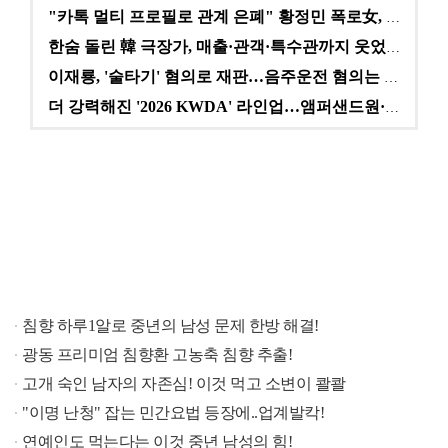
"카톡 멀티 프로필로 관계 은폐" 황정민 폭로女, 문자…
한숨 돌린 韓 극장가, 매출·관객·특수관까지 웃었다 […
이재룡, '술타기' 혐의로 재판…음주운전 혐의는 미적용…
더 강력해진 '2026 KWDA' 라인업…앰퍼샌드원·나…