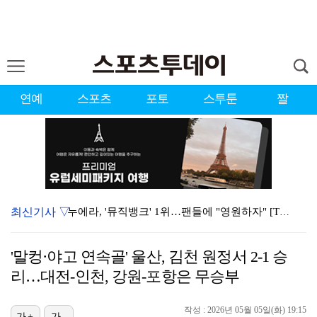
연예
스포츠
포토
스투툰
짤
최신기사 ▽
누에라, '뮤직뱅크' 1위…팬들에 "영원하자" [TV캡…
강채연, 제주삼다수 2R 깜짝 선두 도약…박민지 공동 …
'말컹·야고 연속골' 울산, 김천 원정서 2-1 승
폭발까지 5분…안보현·정은채, 목숨 건 사투 시작(재벌…
리…대전-인천, 강원-포항은 무승부
이강인, 아틀레티코 마드리드 첫 훈련 진행…9일 맨시티…
작성 : 2026년 05월 05일(화) 19:15
가+
가-
대한축구협회의 '심판 성접대'…최악의 경우 런던 올림픽…