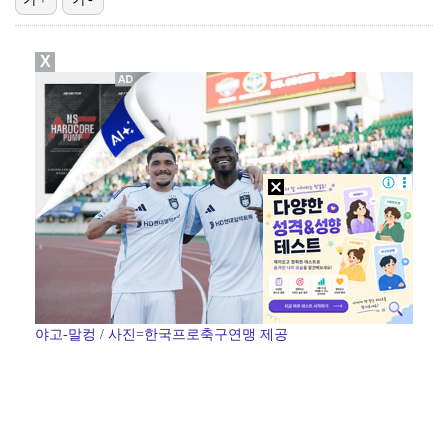
폭발물 지킨 안보현, '악마 교관' 정은채와 재회(재벌…
X
외신까지 퍼지고 있는 축구협회 성접대 논란…2002 한…
태국에서 새 도전 시작하는 박항서 감독 "원팀 만들어 …
대놓고 '심판 마사지'로 결재 받기도…최종 결재권자는 …
'1라운드 115위' 김민별, 2라운드 7타 줄이며 7…
야고-말컹 / 사진=한국프로축구연맹 제공