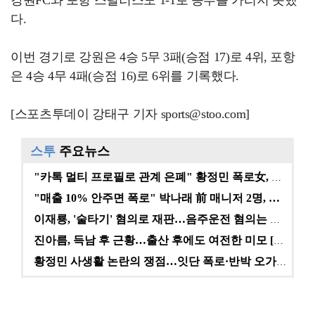
강원FC와 포항 스틸러스도 1-1로 승부를 가리지 못했
다.
이번 경기로 강원은 4승 5무 3패(승점 17)로 4위, 포항
은 4승 4무 4패(승점 16)로 6위를 기록했다.
[스포츠투데이 강태구 기자 sports@stoo.com]
스투
주요뉴스
"카톡 멀티 프로필로 관계 은폐" 황정민 폭로女, 문자…
"매출 10% 안주면 폭로" 박나래 前 매니저 2명, …
이재룡, '술타기' 혐의로 재판…음주운전 혐의는 미적용…
진아름, 득남 후 근황…출산 후에도 여전한 미모 [스타…
황정민 사생활 논란의 쟁점…잇단 폭로·반박 오가는 소모…