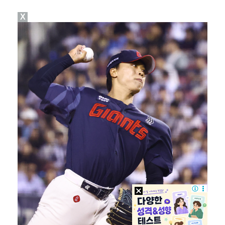
X
입지 좁아진 김하성, 빅리그 복귀에도 2경기 연속 결장…
[ST포토] 키키 이솔, '설레는 컴백'
[ST포토] 키키 이솔, '인형이야 사람이야'
[ST포토] 키키 하음, '사랑해요'
[ST포토] 키키 지유, 포인트 안무로 매력발산