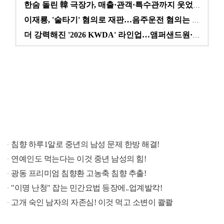
한숨 돌린 韓 극장가, 매출·관객·특수관까지 웃었다 […
이재룡, '술타기' 혐의로 재판…음주운전 혐의는 미적용…
더 강력해진 '2026 KWDA' 라인업…앰퍼샌드원·나…