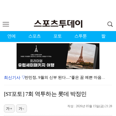
연예
스포츠
포토
스투툰
짤
최신기사 ▽
반민정, 9월의 신부 된다…"좋은 꿈 예쁜 마음가짐으로…
폭로녀 A 씨, 77통 녹취 자료 재차 입장 "황정민은…
[ST포토] 7회 역투하는 롯데 박정민
경찰, '감독 선임 논란' 대한축구협회 압수수색…홍명보…
작성 : 2026년 05월 15일(금) 21:28
'이상준쇼' PD "LA 공연 비판 겸허히 수용, 허위…
가+
가-
하우 감독 떠난 뉴캐슬, 새 사령탑 자리에 38세 야이…