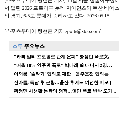
[스포츠투데이 팽현준 기자] 15일 서울 잠실야구장에
서 열린 2026 프로야구 롯데 자이언츠와 두산 베어스
의 경기, 6-5로 롯데가 승리하고 있다. 2026.05.15.
[스포츠투데이 팽현준 기자 sports@stoo.com]
스투
주요뉴스
"카톡 멀티 프로필로 관계 은폐" 황정민 폭로女, 문자…
"매출 10% 안주면 폭로" 박나래 前 매니저 2명, …
이재룡, '술타기' 혐의로 재판…음주운전 혐의는 미적용…
진아름, 득남 후 근황…출산 후에도 여전한 미모 [스타…
황정민 사생활 논란의 쟁점…잇단 폭로·반박 오가는 소모…