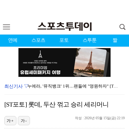
연예
스포츠
포토
스투툰
짤
최신기사 ▽
누에라, '뮤직뱅크' 1위…팬들에 "영원하자" [TV캡…
강채연, 제주삼다수 2R 깜짝 선두 도약…박민지 공동 …
[ST포토] 롯데, 두산 꺾고 승리 세리머니
폭발까지 5분…안보현·정은채, 목숨 건 사투 시작(재벌…
작성 : 2026년 05월 15일(금) 22:19
서장훈 감독 "내 능력 부족" 자책하게 만든 펜타곤과의…
가+
가-
대한축구협회의 '심판 성접대'…최악의 경우 런던 올림픽…