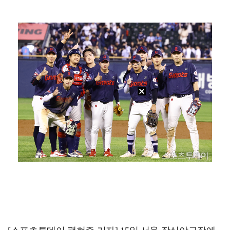
이강인, 아틀레티코 마드리드 첫 훈련 진행…9일 맨시티…
폭발물 지킨 안보현, '악마 교관' 정은채와 재회(재벌…
외신까지 퍼지고 있는 축구협회 성접대 논란…2002 한…
대놓고 '심판 마사지'로 결재 받기도…최종 결재권자는 …
태국에서 새 도전 시작하는 박항서 감독 "원팀 만들어 …