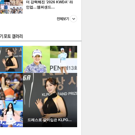
더 강력해진 '2026 KWDA' 라
인업…앰퍼샌드…
스투펀
US
이 본 뉴스
스포츠
포토
드레스로 갈아입은 KLPGA …