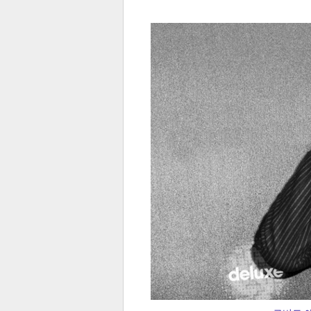
전
로그
즐겨찾기
많이 본 뉴스
최신 뉴스
연예
스포
페이
트위
댓글
밴드
네이