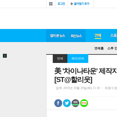
연예홈
스투 
연예
해외연예
美 '차이나타운' 제작
[ST@할리웃]
입력
2019년 10월 29일(화) 11:18
최종수
0