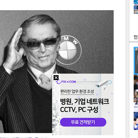
츠
라이프
포토
만화
FOC
많
연예
1
2
텍스
텍스
url 복
인쇄
목록