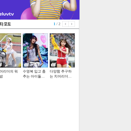
1
/ 2
어리더의 워
수영복 입고 춤
다양함 추구하
밤
추는 아이돌…
는 치어리더…