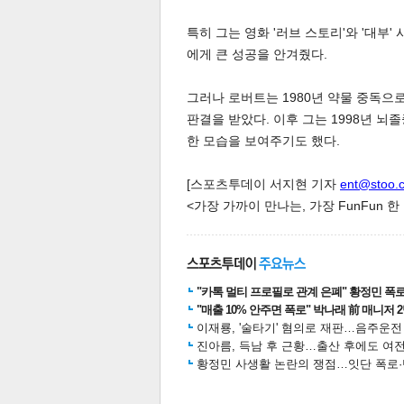
특히 그는 영화 '러브 스토리'와 '대부
에게 큰 성공을 안겨줬다.
그러나 로버트는 1980년 약물 중독으
판결을 받았다. 이후 그는 1998년 뇌
한 모습을 보여주기도 했다.
체
인
[스포츠투데이 서지현 기자
ent@stoo.
<가장 가까이 만나는, 가장 FunFun 
"카톡 멀티 프로필로 관계 은폐" 황정민 폭로女
"매출 10% 안주면 폭로" 박나래 前 매니저 
이재룡, '술타기' 혐의로 재판…음주운
진아름, 득남 후 근황…출산 후에도 여전
황정민 사생활 논란의 쟁점…잇단 폭로·반