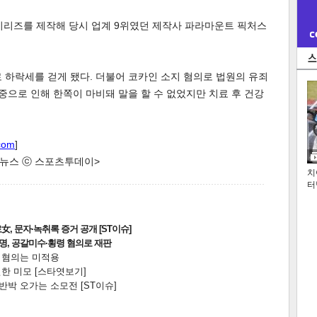
' 시리즈를 제작해 당시 업계 9위였던 제작사 파라마운트 픽처스
로 하락세를 걷게 됐다. 더불어 코카인 소지 혐의로 법원의 유죄
졸중으로 인해 한쪽이 마비돼 말을 할 수 없었지만 치료 후 건강
com
]
한 뉴스 ⓒ 스포츠투데이>
치
터
, 문자·녹취록 증거 공개 [ST이슈]
2명, 공갈미수·횡령 혐의로 재판
전 혐의는 미적용
한 미모 [스타엿보기]
박 오가는 소모전 [ST이슈]