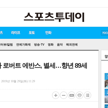
방탄소년단
손흥민
유아인
인터뷰/칼럼
연예가화제
방송·TV
영화
음악
해외연예
자 로버트 에반스, 별세…향년 89세
정
2019년 10월 29일(화) 11:29