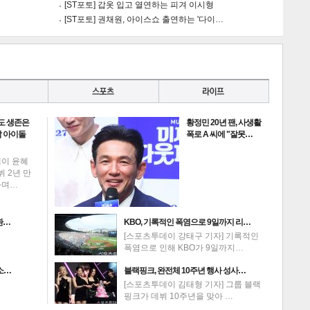
[ST포토] 갑옷 입고 열연하는 피겨 이시형
[ST포토] 권채원, 아이스쇼 출연하는 '다이…
도 생존은
황정민 20년 팬, 사생활
 아이돌
폭로 A 씨에 "잘못…
데이 윤혜
뷔 2년 만
하며…
환…
KBO, 기록적인 폭염으로 9일까지 리…
[스포츠투데이 강태구 기자] 기록적인
폭염으로 인해 KBO가 9일까지…
소…
블랙핑크, 완전체 10주년 행사 성사…
[스포츠투데이 김태형 기자] 그룹 블랙
핑크가 데뷔 10주년을 맞아 …