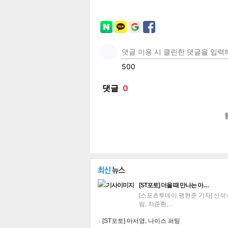
페이
트위
카카
밴드
네이
공유
유
로그
[ST포토] 더울 때 만나는 아…
[스포츠투데이 팽현준 기자] 신석
림, 차준환,…
[ST포토] 마서영, 나이스 퍼팅