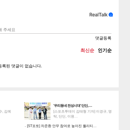
텍스
텍스
url 복
인쇄
목록
게
소
'우리동네 전성시대' 딘딘, …
수, 김예
[스포츠투데이 김태형 기자] 이경규, 영
탁, 딘딘, 이원…
[ST포토] 차준환 안무 참여로 높아진 퀄리티…