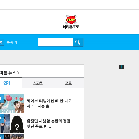
송중기
웨이브·티빙에선 왜 안 나오
지?…'나는 솔…
황정민 사생활 논란의 쟁점…
잇단 폭로·반…