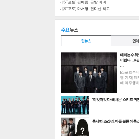
[ST포토] 김예림, 금발 미녀
[ST포토] 마서영, 컨디션 최고
데뷔는 쉬워
어렵다…K팝
…
[스포츠투
영 기자] 데
에 역주행
'이것저것 다 해내는' 스키즈 귀
기
최신뉴스
홍서범·조갑경, 아들 불륜 의혹 