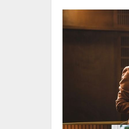
전
로그
즐겨찾기
많이 본 뉴스
최신 뉴스
연예
스포
페이
트위
댓글
밴드
네이