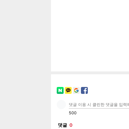
기
페이
트위
카카
밴드
네이