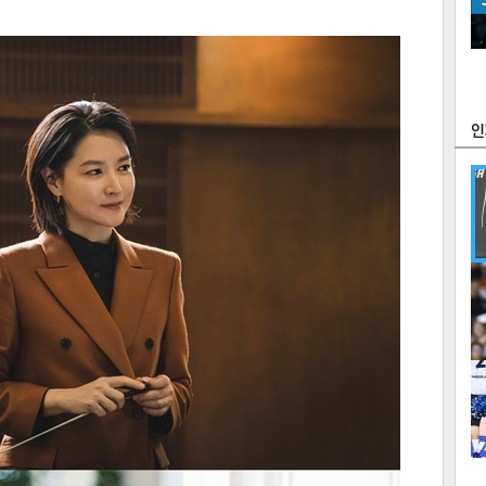
츠
라이프
포토
만화
FOC
많
연예
1
2
텍스
텍스
url 복
인쇄
목록