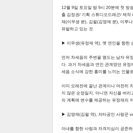
12월 9일 토요일 밤 9시 20분에 첫 방
출 김정권/ 기획 스튜디오드래곤/ 제작
재(이무생 분), 김필(김영재 분), 이
유발하고 있는 것.
▶ 이무생(유정재 역), 옛 연인을 향한
체
인
먼저 차세음의 주변을 맴도는 남자 유
다. 과거 차세음과 연인 관계였던 유정
세음 소식에 강한 흥미를 느끼는 인물
이미 오래전에 끝난 관계이나 여전히 
지 않은 순정일지, 아니면 자신을 버리
의 계획에 변수를 제공하는 유정재의 
▶ 김영재(김필 역), 자타공인 사랑꾼 
아내를 향한 사랑과 자격지심이 공존하