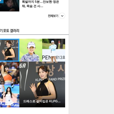
폭발까지 5분…안보현·정은
채, 목숨 건 사…
스투펀
US
이 본 뉴스
스포츠
포토
드레스로 갈아입은 KLPGA …