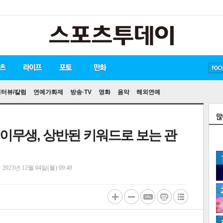
방탄소년단
손흥민
인터뷰/칼럼
연예가화제
방송·TV
영화
음악
해외연예
이무생, 상반된 키워드로 보는 관
정
2023년 12월 04일(월) 09:48