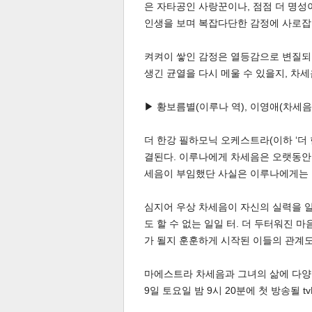
은 자타공인 사랑꾼이나, 점점 더 명성
인생을 보며 복잡다단한 감정에 사로잡
켜켜이 쌓인 감정은 열등감으로 변질되고
스북
터 공
달기
공유
버블
생긴 균열을 다시 메울 수 있을지, 차
▶ 황보름별(이루나 역), 이영애(차세음
더 한강 필하모닉 오케스트라(이하 ‘더
결된다. 이루나에게 차세음은 오랫동안 
세음이 부임했단 사실은 이루나에게는 
심지어 우상 차세음이 자신의 실력을 
도 할 수 없는 일일 터. 더 두터워진
가 될지 훈훈하게 시작된 이들의 관계
마에스트라 차세음과 그녀의 삶에 다양한
9일 토요일 밤 9시 20분에 첫 방송될 