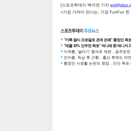
[스포츠투데이 백지연 기자
ent@stoo.
<가장 가까이 만나는, 가장 FunFun 
"카톡 멀티 프로필로 관계 은폐" 황정민 폭로女
"매출 10% 안주면 폭로" 박나래 前 매니저 
이재룡, '술타기' 혐의로 재판…음주운
진아름, 득남 후 근황…출산 후에도 여전
황정민 사생활 논란의 쟁점…잇단 폭로·반
보