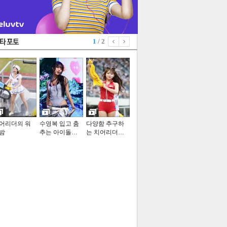
1
/ 2
어리더의 워
수영복 입고 춤
다양함 추구하
밤
추는 아이돌…
는 치어리더…