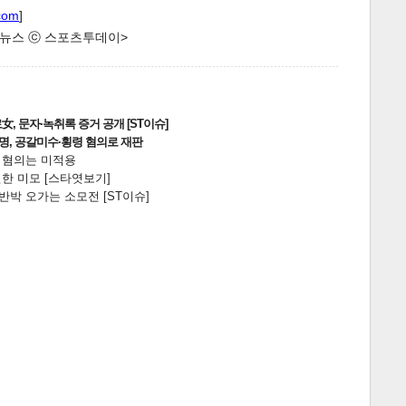
com
]
한 뉴스 ⓒ 스포츠투데이>
, 문자·녹취록 증거 공개 [ST이슈]
2명, 공갈미수·횡령 혐의로 재판
전 혐의는 미적용
한 미모 [스타엿보기]
박 오가는 소모전 [ST이슈]