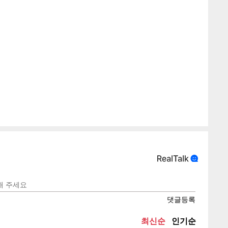
텍스
텍스
url 복
인쇄
목록