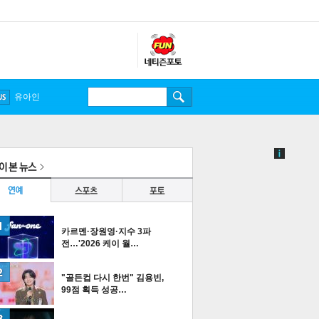
송중기
유아인
카르멘·장원영·지수 3파
전…'2026 케이 월…
"골든컵 다시 한번" 김용빈,
99점 획득 성공…