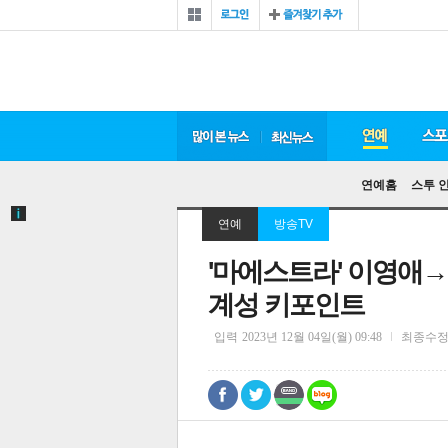
연예홈
스투 
연예
방송TV
'마에스트라' 이영애→
계성 키포인트
입력
2023년 12월 04일(월) 09:48
최종수
0