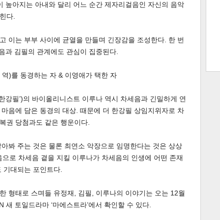
이 높아지는 아내와 달리 어느 순간 제자리걸음인 자신의 음악
힌다.
 이는 부부 사이에 균열을 만들며 긴장감을 조성한다. 한 번
트 크
트 축
사
하기
보기
세음과 김필의 관계에도 관심이 집중된다.
스
 역)를 동경하는 자 & 이영애가 택한 자
 한강필’)의 바이올리니스트 이루나 역시 차세음과 긴밀하게 연
마음에 담은 동경의 대상. 때문에 더 한강필 상임지위자로 차
복권 당첨과도 같은 행운이다.
알아봐 주는 것은 물론 최연소 악장으로 임명한다는 것은 상상
 마음으로 차세음 곁을 지킬 이루나가 차세음의 인생에 어떤 존재
도 기대되는 포인트다.
 형태로 스며들 유정재, 김필, 이루나의 이야기는 오는 12월
tvN 새 토일드라마 ‘마에스트라’에서 확인할 수 있다.