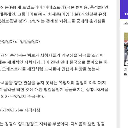
송되는 tvN 새 토일드라마 ‘마에스트라’(극본 최이윤, 홍정희/ 연
 래몽래인, 그룹에이트)에서 차세음(이영애 분)과 연결된 유정
루나(황보름별 분)의 상반되는 관계성 키워드를 공개해 호기심을
 순정일까 or 앙갚음일까
정재의 수상쩍은 행보가 시청자들의 의구심을 자극할 조짐이
재는 세계적인 지휘자가 되어 20년 만에 한국으로 돌아오는 차
로 오케스트라를 제집처럼 드나들며 간섭과 훼방을 놓는다.
치
터
차세음을 향한 관심을 놓지 못하는 유정재의 감정이 아직 꺼지
고 음악을 택한 것에 대한 앙갚음일지 궁금해지는 상황. 차세음
저의가 무엇일지 주목된다.
vs 커져만 가는 자격지심
는 김필의 양가감정도 지켜볼 부분이다. 차세음의 남편 김필