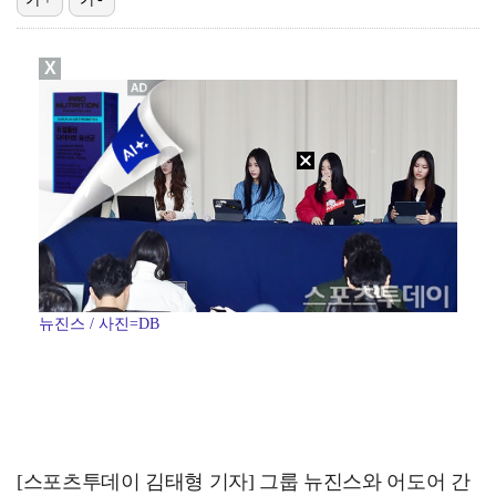
폭발물 지킨 안보현, '악마 교관' 정은채와 재회(재벌…
X
진세연, 전속계약 종료…FA 시장 나왔다 [공식]
대놓고 '심판 마사지'로 결재 받기도…최종 결재권자는 …
'1라운드 115위' 김민별, 2라운드 7타 줄이며 7…
이강인, 아틀레티코 마드리드 첫 훈련 진행…9일 맨시티…
뉴진스 / 사진=DB
[스포츠투데이 김태형 기자] 그룹 뉴진스와 어도어 간