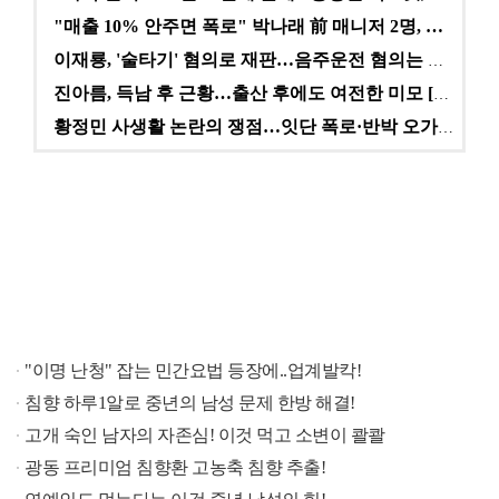
"매출 10% 안주면 폭로" 박나래 前 매니저 2명, …
이재룡, '술타기' 혐의로 재판…음주운전 혐의는 미적용…
진아름, 득남 후 근황…출산 후에도 여전한 미모 [스타…
황정민 사생활 논란의 쟁점…잇단 폭로·반박 오가는 소모…