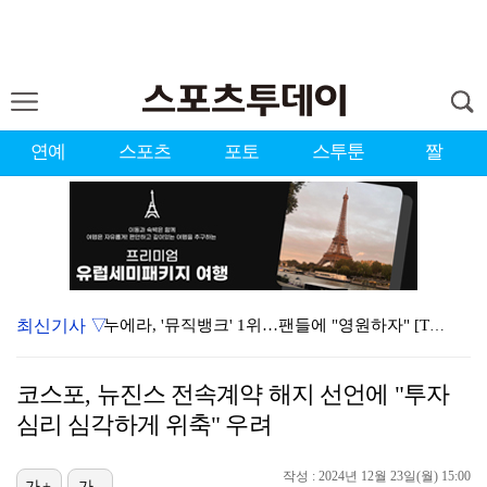
연예
스포츠
포토
스투툰
짤
최신기사 ▽
누에라, '뮤직뱅크' 1위…팬들에 "영원하자" [TV캡…
서장훈 감독 "내 능력 부족" 자책하게 만든 펜타곤과의…
코스포, 뉴진스 전속계약 해지 선언에 "투자
대한축구협회의 '심판 성접대'…최악의 경우 런던 올림픽…
심리 심각하게 위축" 우려
강채연, 제주삼다수 2R 깜짝 선두 도약…박민지 공동 …
작성 : 2024년 12월 23일(월) 15:00
가+
가-
폭발까지 5분…안보현·정은채, 목숨 건 사투 시작(재벌…