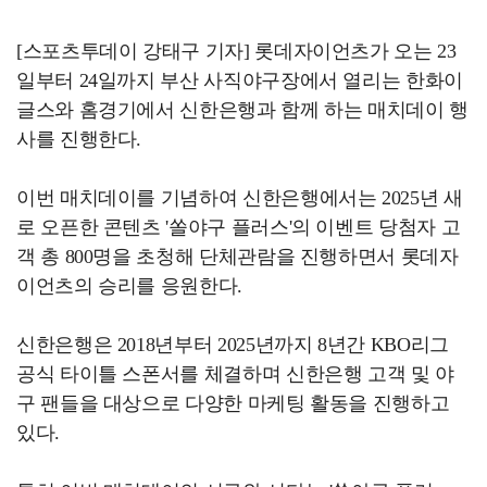
[스포츠투데이 강태구 기자] 롯데자이언츠가 오는 23
일부터 24일까지 부산 사직야구장에서 열리는 한화이
글스와 홈경기에서 신한은행과 함께 하는 매치데이 행
사를 진행한다.
이번 매치데이를 기념하여 신한은행에서는 2025년 새
로 오픈한 콘텐츠 '쏠야구 플러스'의 이벤트 당첨자 고
객 총 800명을 초청해 단체관람을 진행하면서 롯데자
이언츠의 승리를 응원한다.
신한은행은 2018년부터 2025년까지 8년간 KBO리그
공식 타이틀 스폰서를 체결하며 신한은행 고객 및 야
구 팬들을 대상으로 다양한 마케팅 활동을 진행하고
있다.