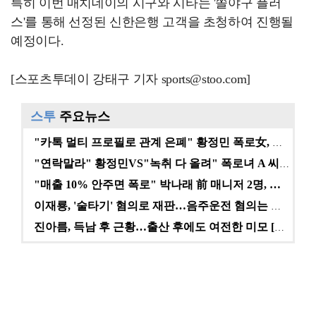
특히 이번 매치데이의 시구와 시타는 '쏠야구 플러
스'를 통해 선정된 신한은행 고객을 초청하여 진행될
예정이다.
[스포츠투데이 강태구 기자 sports@stoo.com]
스투
주요뉴스
"카톡 멀티 프로필로 관계 은폐" 황정민 폭로女, 문자…
"연락말라" 황정민VS"녹취 다 올려" 폭로녀 A 씨,…
"매출 10% 안주면 폭로" 박나래 前 매니저 2명, …
이재룡, '술타기' 혐의로 재판…음주운전 혐의는 미적용…
진아름, 득남 후 근황…출산 후에도 여전한 미모 [스타…