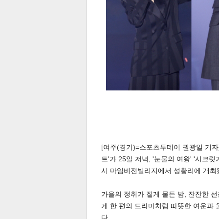
[여주(경기)=스포츠투데이 권광일 기자] 
트'가 25일 저녁, '눈물의 여왕' '시
시 마임비전빌리지에서 성황리에 개최
가을의 정취가 짙게 물든 밤, 잔잔한
게 한 편의 드라마처럼 따뜻한 여운과 
다.