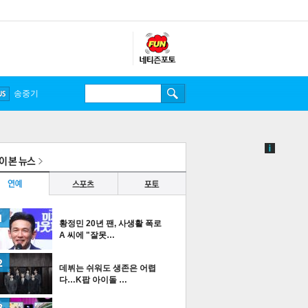
송중기
황정민 20년 팬, 사생활 폭로
A 씨에 "잘못…
데뷔는 쉬워도 생존은 어렵
다…K팝 아이돌 …