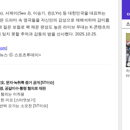
e), 서제이(Seo J), 이승기, 린(LYn) 등 대한민국을 대표하는
은 드라마 속 명곡들을 자신만의 감성으로 재해석하며 감미롭
력 짙은 보컬로 꽉 채운 완성도 높은 라이브 무대는 K-콘텐츠의
지 못할 추억과 감동의 밤을 선사했다. 2025.10.25.
com
]
한 뉴스 ⓒ 스포츠투데이>
치
터
, 문자·녹취록 증거 공개 [ST이슈]
2명, 공갈미수·횡령 혐의로 재판
전 혐의는 미적용
한 미모 [스타엿보기]
박 오가는 소모전 [ST이슈]