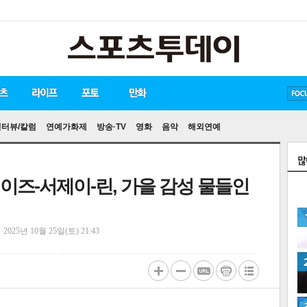
방탄소년단
손흥민
유아인
인터뷰/칼럼
연예가화제
방송·TV
영화
음악
해외연예
헤이즈-서제이-린, 가을 감성 물들인
정
2025년 10월 25일(토) 21:43