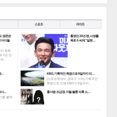
도 생존은
황정민 20년 팬, 사생활
 아이돌
폭로 A 씨에 "잘못…
데이 윤혜
뷔 2년 만
하며…
환…
KBO, 기록적인 폭염으로 9일까지 리…
[스포츠투데이 강태구 기자] 기록적인
폭염으로 인해 KBO가 9일까지…
성사…
홍서범·조갑경, 아들 불륜 의혹 소…
그룹 블랙
…