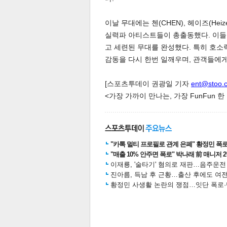
이날 무대에는 첸(CHEN), 헤이즈(Heiz
실력파 아티스트들이 총출동했다. 이들
고 세련된 무대를 완성했다. 특히 호소
감동을 다시 한번 일깨우며, 관객들에게 잊
체
인
[스포츠투데이 권광일 기자
ent@stoo.
<가장 가까이 만나는, 가장 FunFun 
"카톡 멀티 프로필로 관계 은폐" 황정민 폭로女
"매출 10% 안주면 폭로" 박나래 前 매니저 
이재룡, '술타기' 혐의로 재판…음주운
진아름, 득남 후 근황…출산 후에도 여전
황정민 사생활 논란의 쟁점…잇단 폭로·반