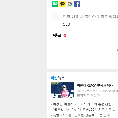
페이
트위
카카
밴드
네이
공유
유
로그
박민지, KLPGA 투어 새 역사…
[서귀포=스포츠투데이 이상필 
민지가 제주삼다…
이강인, 아틀레티코 마드리드 첫 훈련 진행…
"골든컵 다시 한번" 김용빈, 99점 획득 성공…
폭발까지 5분…안보현·정은채, 목숨 건 사…