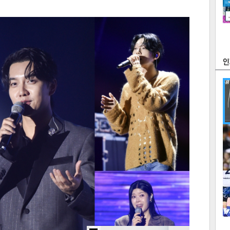
츠
라이프
포토
만화
FOC
많
연예
1
2
텍스
텍스
url 복
인쇄
목록