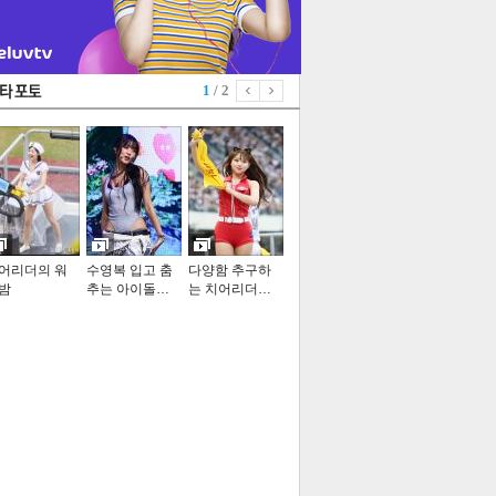
1
/ 2
어리더의 워
수영복 입고 춤
다양함 추구하
밤
추는 아이돌…
는 치어리더…