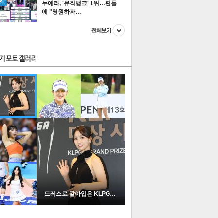
누에라, '뮤직뱅크' 1위…팬들
에 "영원하자…
스투펀
US
이 본 뉴스
스포츠
포토
드레스로 갈아입은 KLPGA …