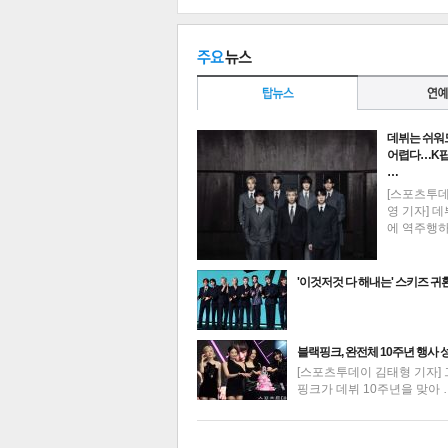
데뷔는 쉬워
어렵다…K팝
…
[스포츠투
영 기자] 데
에 역주행
'이것저것 다 해내는' 스키즈 귀
최신뉴스
블랙핑크, 완전체 10주년 행사 
기
[스포츠투데이 김태형 기자] 
핑크가 데뷔 10주년을 맞아 