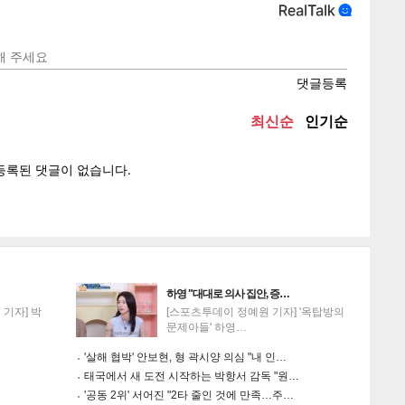
텍스
텍스
url 복
인쇄
목록
게
소
하영 "대대로 의사 집안, 증…
기자] 박
[스포츠투데이 정예원 기자] '옥탑방의
문제아들' 하영…
'살해 협박' 안보현, 형 곽시양 의심 "내 인…
태국에서 새 도전 시작하는 박항서 감독 "원…
'공동 2위' 서어진 "2타 줄인 것에 만족…주…