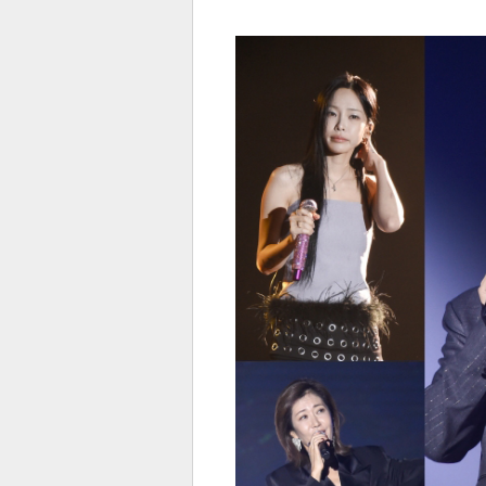
전
로그
즐겨찾기
많이 본 뉴스
최신 뉴스
연예
스포
페이
트위
댓글
밴드
네이