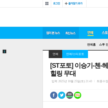
연예홈
스투 
연예
연예/스타포토
[ST포토] 이승기-첸-
힐링 무대
입력
2025년 10월 25일(토) 21:43
최종수
0