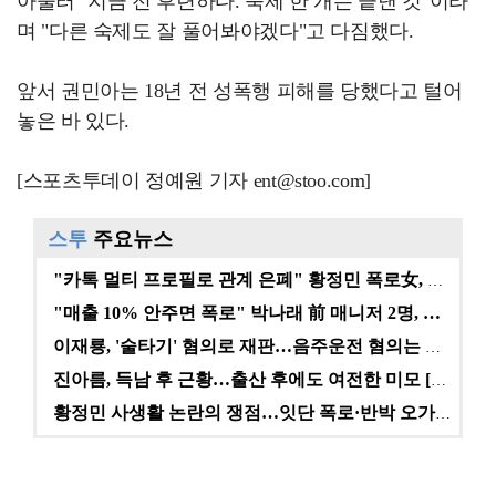
아울러 "지금 전 후련하다. 숙제 한 개는 끝낸 것"이라
며 "다른 숙제도 잘 풀어봐야겠다"고 다짐했다.
앞서 권민아는 18년 전 성폭행 피해를 당했다고 털어
놓은 바 있다.
[스포츠투데이 정예원 기자 ent@stoo.com]
스투
주요뉴스
"카톡 멀티 프로필로 관계 은폐" 황정민 폭로女, 문자…
"매출 10% 안주면 폭로" 박나래 前 매니저 2명, …
이재룡, '술타기' 혐의로 재판…음주운전 혐의는 미적용…
진아름, 득남 후 근황…출산 후에도 여전한 미모 [스타…
황정민 사생활 논란의 쟁점…잇단 폭로·반박 오가는 소모…