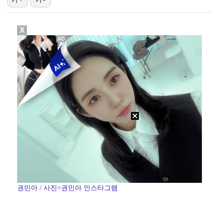
'전참시' 리센느 메이 "희망 보이지 않아 팀 탈퇴 고…
X
"큰 섭섭함 안겨 미안"…블랙핑크 지수, 10주년 잡음…
[ST포토] 정지효, 퍼터 확인
생애 첫 승 노리는 강채연·서어진·장은수, 제주삼다수 …
[ST포토] 전예성, 파세이브로 시작
권민아 / 사진=권민아 인스타그램