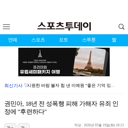
연예
스포츠
포토
스투툰
짤
최신기사 ▽
시원한 바람 불자 힘 낸 이예원 "좋은 기억 있는 테디…
'음중' 리센느, '프리티 걸'로 1위…8월 둘째 주 …
권민아, 18년 전 성폭행 피해 가해자 유죄 인
강채연, 제주삼다수 3R 선두 질주…서어진·장은수 1타…
정에 "후련하다"
"친한 척 좀 해"…나영석·배정남, 불화설 재차 해명(…
작성 : 2026년 05월 19일(화) 18:23
가+
가-
아이들, '톰보이'까지 MV 4억뷰 돌파…통산 3번째 …