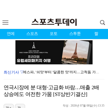
연예
스포츠
포토
스투툰
짤
최신기사 ▽
에스파, '쇠맛'부터 '달콤한 맛'까지…고척돔 가득 채…
'첫 승 도전' 장은수 "우승 의식하기보다 내 플레이에…
연극시장에 분 대형·고급화 바람…매출 2배
에스파, 고척돔 입성…공연 시작 40분 만에 첫 인사 …
상승에도 여전한 가뭄 [ST상반기결산]
블랙핑크, 10주년 행사 논란에 사과 "커뮤니케이션 문…
작성 : 2026년 07월 08일(수) 13:35
가+
가-
박지민 아나운서 "발리까지 갔는데…'피의 게임2' 출연…