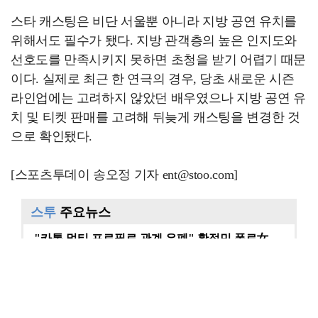
스타 캐스팅은 비단 서울뿐 아니라 지방 공연 유치를
위해서도 필수가 됐다. 지방 관객층의 높은 인지도와
선호도를 만족시키지 못하면 초청을 받기 어렵기 때문
이다. 실제로 최근 한 연극의 경우, 당초 새로운 시즌
라인업에는 고려하지 않았던 배우였으나 지방 공연 유
치 및 티켓 판매를 고려해 뒤늦게 캐스팅을 변경한 것
으로 확인됐다.
[스포츠투데이 송오정 기자 ent@stoo.com]
스투
주요뉴스
"카톡 멀티 프로필로 관계 은폐" 황정민 폭로女, 문자…
"매출 10% 안주면 폭로" 박나래 前 매니저 2명, …
이재룡, '술타기' 혐의로 재판…음주운전 혐의는 미적용…
진아름, 득남 후 근황…출산 후에도 여전한 미모 [스타…