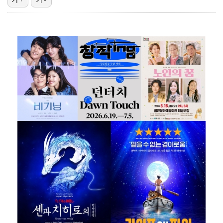
'리그 2연패 정조준' 아스널, 뉴캐슬서 기마랑이스 영…
에스파 고척돔 공연에 반가운 얼굴…아이들 미연·트와이스…
맨시티 마레스카 감독 "이강인은 훌륭한 선수…아틀레티코…
"언론사 대표·국회의원도"…최연청, 판사 남편까지 화려…
'서명관·야고 연속골' 울산, 동해안 더비서 포항 제압…