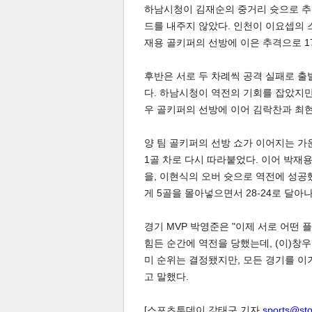
하남시청이 김재순의 중거리 슛으로 추
드를 내주지 않았다. 인천이 이요셉의 
재용 골키퍼의 선방에 이은 추격으로 17
후반은 서로 두 차례씩 공격 실패로 
다. 하남시청이 역전의 기회를 잡았지만
우 골키퍼의 선방에 이어 김락찬과 최현근
체
인
양 팀 골키퍼의 선방 쇼가 이어지는 가운
1골 차로 다시 따라붙었다. 이어 박재용
을, 이현식의 오버 슛으로 역전에 성공
게 5골을 몰아넣으면서 28-24로 달아나
경기 MVP 박영준은 "이제 서로 어떤
힘든 순간에 역전을 당했는데, (이)창
미 순위는 결정됐지만, 모든 경기를 이
고 말했다.
[스포츠투데이 강태구 기자
sports@st