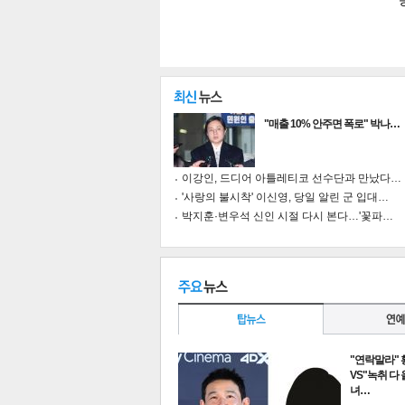
"매출 10% 안주면 폭로" 박나…
이강인, 드디어 아틀레티코 선수단과 만났다…
'사랑의 불시착' 이신영, 당일 알린 군 입대…
박지훈·변우석 신인 시절 다시 본다…'꽃파…
기
"연락말라"
VS"녹취 다
녀…