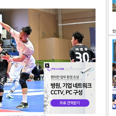
츠
라이프
포토
만화
FOC
많
연예
1
2
텍스
텍스
url 복
인쇄
목록