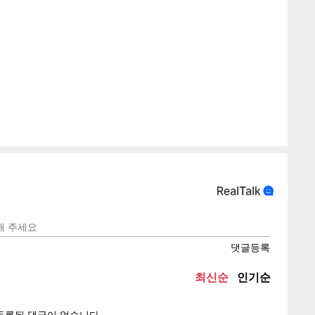
게
소
텍스
텍스
url 복
인쇄
목록