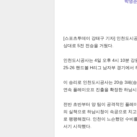
박영준
[스포츠투데이 강태구 기자] 인천도시
상대로 5전 전승을 거뒀다.
인천도시공사는 4일 오후 4시 10분 강
25-26 핸드볼 H리그 남자부 경기에서 
이 승리로 인천도시공사는 20승 3패(승
연속 플레이오프 진출을 확정한 하남시청은
전반 초반부터 양 팀이 공격적인 플레
의 실책으로 하남시청이 속공으로 치고 
로 팽팽해졌다. 인천이 느슨했던 수비를
서기 시작했다.