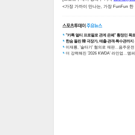
<가장 가까이 만나는, 가장 FunFun 
스북
터 공
달기
공유
버블
"카톡 멀티 프로필로 관계 은폐" 황정민 폭로女
한숨 돌린 韓 극장가, 매출·관객·특수관까지 
이재룡, '술타기' 혐의로 재판…음주운
더 강력해진 '2026 KWDA' 라인업