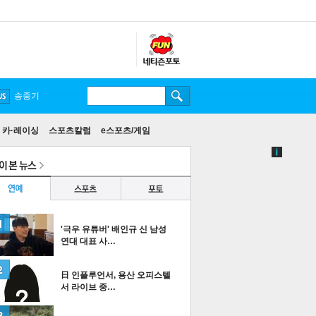
송중기
카·레이싱
스포츠칼럼
e스포츠/게임
'극우 유튜버' 배인규 신 남성
연대 대표 사…
日 인플루언서, 용산 오피스텔
서 라이브 중…