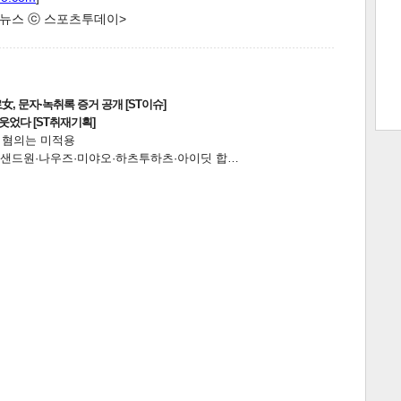
한 뉴스 ⓒ 스포츠투데이>
트 크
트 축
사
하기
보기
, 문자·녹취록 증거 공개 [ST이슈]
스
웃었다 [ST취재기획]
전 혐의는 미적용
…앰퍼샌드원·나우즈·미야오·하츠투하츠·아이딧 합…