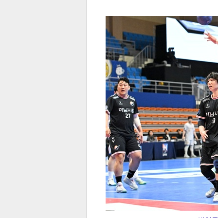
전
로그
즐겨찾기
많이 본 뉴스
최신 뉴스
연예
스포
페이
트위
댓글
밴드
네이