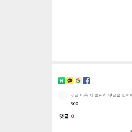
공유
유
로그
페이
트위
카카
밴드
네이