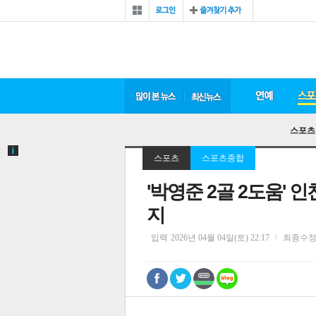
스포츠
스포츠
스포츠종합
'박영준 2골 2도움' 
지
입력
2026년 04월 04일(토) 22:17
최종수
0