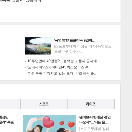
'폭염 영향' 프로야구, 9일까…
[스포츠투데이 이상필 기자] 폭염으로
프로야구 선수와…
10주년인데 40명뿐?…블랙핑크 행사 공지에…
'오디세이'·'스파이더맨4', 박스오피스 투…
투수 복귀 미뤄지고 있는 오타니 "조금씩 좋…
 황정민
웨이브·티빙에선 왜 안
 올려" 폭로
나오지?…'나는 솔…
[스포츠투데이 김태