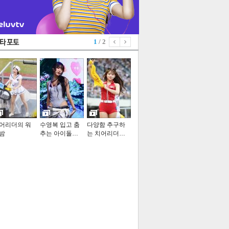
1
/ 2
어리더의 워
수영복 입고 춤
다양함 추구하
밤
추는 아이돌…
는 치어리더…