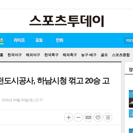
방탄소년단
손흥민
유아인
홈
한국야구
해외야구
한국축구
해외축구
농구·배구
골프
스포츠종합
인천도시공사, 하남시청 꺾고 20승 고
정
2026년 04월 04일(토) 22:17