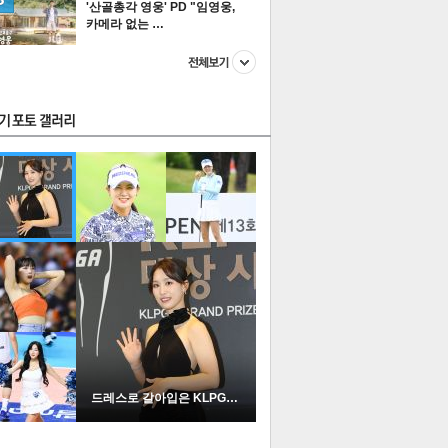
'산골총각 영웅' PD "임영웅,
카메라 없는 …
스투펀
US
이 본 뉴스
스포츠
포토
드레스로 갈아입은 KLPGA …