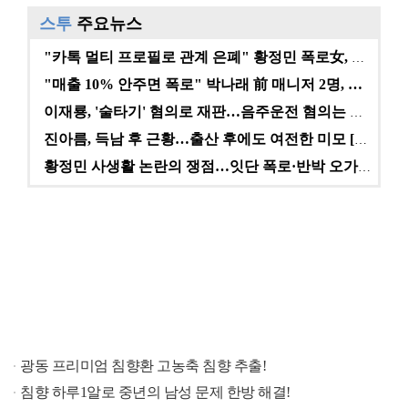
스투
주요뉴스
"카톡 멀티 프로필로 관계 은폐" 황정민 폭로女, 문자…
"매출 10% 안주면 폭로" 박나래 前 매니저 2명, …
이재룡, '술타기' 혐의로 재판…음주운전 혐의는 미적용…
진아름, 득남 후 근황…출산 후에도 여전한 미모 [스타…
황정민 사생활 논란의 쟁점…잇단 폭로·반박 오가는 소모…