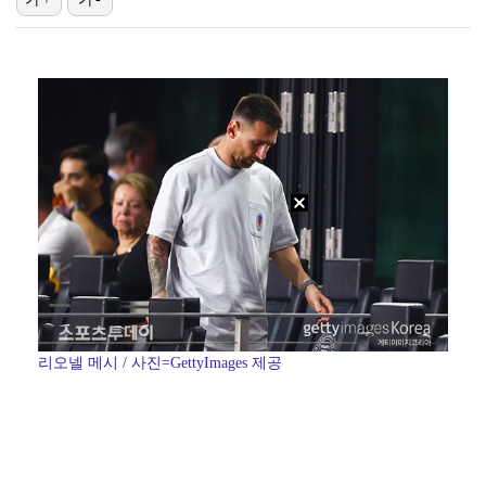
'1라운드 115위' 김민별, 2라운드 7타 줄이며 7…
대놓고 '심판 마사지'로 결재 받기도…최종 결재권자는 …
정해인X강하늘X이청아X유재명X김선영 뭉쳤다…'아가미',…
'오징어 게임' 미국판 스핀오프, 제작 무산설 "넷플릭…
[ST포토] 정지효, 반가운 손인사
리오넬 메시 / 사진=GettyImages 제공