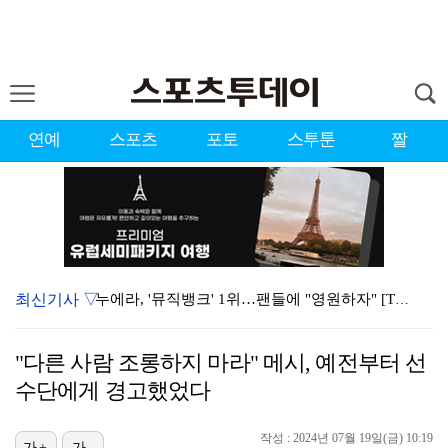
연예
스포츠
포토
스투툰
짤
최신기사 ▽
누에라, '뮤직뱅크' 1위…팬들에 "영원하자" [TV캡…
서장훈 감독 "내 능력 부족" 자책하게 만든 펜타곤과의…
"다른 사람 조롱하지 마라" 메시, 예전부터 선
대한축구협회의 '심판 성접대'…최악의 경우 런던 올림픽…
수단에게 경고했었다
강채연, 제주삼다수 2R 깜짝 선두 도약…박민지 공동 …
작성 : 2024년 07월 19일(금) 10:19
진세연, 전속계약 종료…FA 시장 나왔다 [공식]
가+
가-