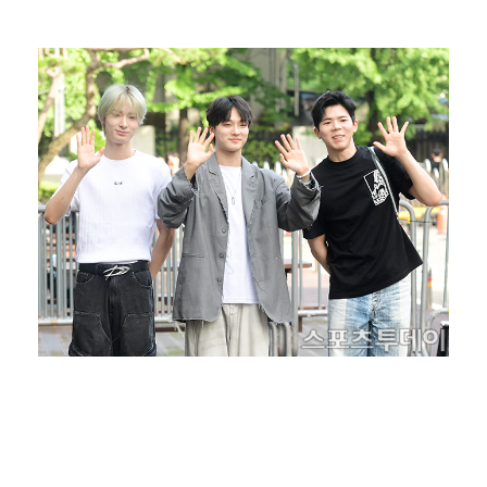
[ST포토] 박현경, 가벼운 발걸음
[ST포토] 박현경, 멀리가자
[ST포토] 박현경, 생각보다 어렵네
[ST포토] 전예성, 벌써 덥네
이민규, KPGA 데이비드골프 투어 15회 대회 우승……