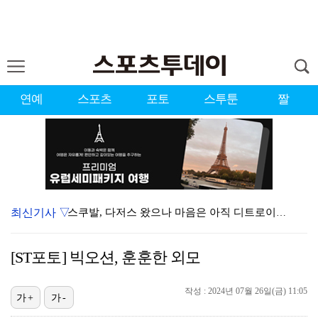
연예
스포츠
포토
스투툰
짤
최신기사 ▽
스쿠발, 다저스 왔으나 마음은 아직 디트로이트에…"다시…
[ST포토] 볼 노려보는 박현경
[ST포토] 빅오션, 훈훈한 외모
[ST포토] 홍진영2, 버디 성공
[ST포토] 박현경, 고민고민
작성 : 2024년 07월 26일(금) 11:05
가+
가-
'김부장' 시즌2 흥행 잇는다…판타지오, IP 제작·매…