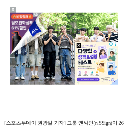
X
'호프', 글로벌 순항…토론토 영화제 미드나잇 매드니스…
데이식스 영케이, '사운드플래닛페스티벌' 출격…첫 솔로…
[ST포토] 문정민, 자신감 가득
[ST포토] 문정민, 버디 성공
[ST포토] 문정민, 안정된 퍼팅
[스포츠투데이 권광일 기자] 그룹 엔싸인(n.SSign)이 26