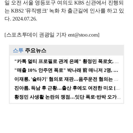
일 오전 서울 영등포구 여의도 KBS 신관에서 진행되
는 KBS2 '뮤직뱅크' 녹화 차 출근길에 인사를 하고 있
다. 2024.07.26.
[스포츠투데이 권광일 기자 ent@stoo.com]
스투
주요뉴스
"카톡 멀티 프로필로 관계 은폐" 황정민 폭로女, 문자…
"매출 10% 안주면 폭로" 박나래 前 매니저 2명, …
이재룡, '술타기' 혐의로 재판…음주운전 혐의는 미적용…
진아름, 득남 후 근황…출산 후에도 여전한 미모 [스타…
황정민 사생활 논란의 쟁점…잇단 폭로·반박 오가는 소모…