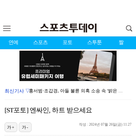
연예
스포츠
포토
스투툰
짤
최신기사 ▽
홍서범·조갑경, 아들 불륜 의혹 소송 속 '밝은 근황'…
데뷔는 쉬워도 생존은 어렵다…K팝 아이돌 평균 수명 4…
[ST포토] 엔싸인, 하트 받으세요
'리틀 김연경' 손서연 28점 폭발…U17 여자배구, …
작성 : 2024년 07월 26일(금) 11:27
'조폭 연루설 부인' 조세호, 8개월 만에 SNS 업로…
가+
가-
[ST포토] 문정민, 힘찬 티샷