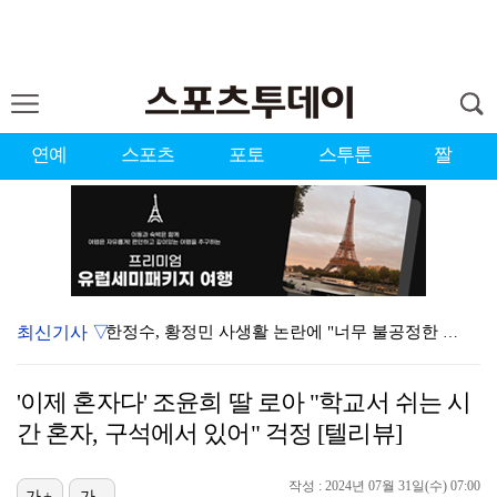
연예
스포츠
포토
스투툰
짤
최신기사 ▽
한정수, 황정민 사생활 논란에 "너무 불공정한 게임"
씨야 남규리, 글로벌로…10년 만에 상해 출장 "음반·…
'이제 혼자다' 조윤희 딸 로아 "학교서 쉬는 시
[ST포토] 서교림, 목표지점까지 정확하게
간 혼자, 구석에서 있어" 걱정 [텔리뷰]
'오타니 결승타' 다저스, 연장 접전 끝에 애리조나 제…
작성 : 2024년 07월 31일(수) 07:00
[ST포토] 이예원, 정조준
가+
가-