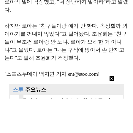
로아의 말에 걱정했고, "너 장난하지 말아라"라고 알렸
다.
하지만 로아는 "친구들이랑 얘기 안 한다. 속상할까 봐
이야기를 꺼내지 않았다"고 털어놨다. 조윤희는 "친구
들이 무조건 로아랑 안 노냐. 로아가 오해한 거 아니
냐"고 물었다. 로아는 "나는 구석에 앉아서 손 만지고
논다"고 말해 조윤희가 걱정했다.
[스포츠투데이 백지연 기자 ent@stoo.com]
스투
주요뉴스
"카톡 멀티 프로필로 관계 은폐" 황정민 폭로女, 문자…
"연락말라" 황정민VS"녹취 다 올려" 폭로녀 A 씨,…
"매출 10% 안주면 폭로" 박나래 前 매니저 2명, …
이재룡, '술타기' 혐의로 재판…음주운전 혐의는 미적용…